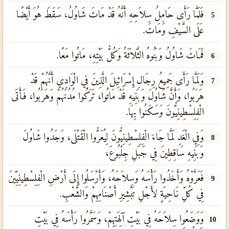
فَلَمَّا رَأَى حَامِلُ سِلاَحِهِ أَنَّهُ قَدْ مَاتَ شَاوُلُ، سَقَطَ هُوَ أَيْضًا
5
عَلَى السَّيْفِ وَمَاتَ.
فَمَاتَ شَاوُلُ وَبَنُوهُ الثَّلاَثَةُ وَكُلُّ بَيْتِهِ، مَاتُوا مَعًا.
6
وَلَمَّا رَأَى جَمِيعُ رِجَالِ إِسْرَائِيلَ الَّذِينَ فِي الْوَادِي أَنَّهُمْ قَدْ
7
هَرَبُوا، وَأَنَّ شَاوُلَ وَبَنِيهِ قَدْ مَاتُوا، تَرَكُوا مُدُنَهُمْ وَهَرَبُوا، فَأَتَى
الْفِلِسْطِينِيُّونَ وَسَكَنُوا بِهَا.
وَفِي الْغَدِ لَمَّا جَاءَ الْفِلِسْطِينِيُّونَ لِيُعَرُّوا الْقَتْلَى، وَجَدُوا شَاوُلَ
8
وَبَنِيهِ سَاقِطِينَ فِي جَبَلِ جِلْبُوعَ،
فَعَرَّوْهُ وَأَخَذُوا رَأْسَهُ وَسِلاَحَهُ، وَأَرْسَلُوا إِلَى أَرْضِ الْفِلِسْطِينِيِّينَ
9
فِي كُلِّ نَاحِيَةٍ لأَجْلِ تَبْشِيرِ أَصْنَامِهِمْ وَالشَّعْبِ.
وَوَضَعُوا سِلاَحَهُ فِي بَيْتِ آلِهَتِهِمْ، وَسَمَّرُوا رَأْسَهُ فِي بَيْتِ
10