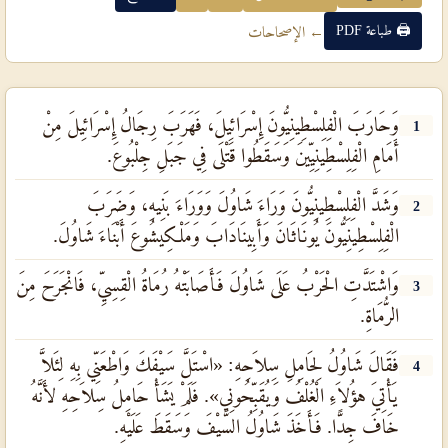
🖨 طباعة PDF
← الإصحاحات
وَحَارَبَ الْفِلِسْطِينِيُّونَ إِسْرَائِيلَ، فَهَرَبَ رِجَالُ إِسْرَائِيلَ مِنْ
1
أَمَامِ الْفِلِسْطِينِيِّينَ وَسَقَطُوا قَتْلَى فِي جَبَلِ جِلْبُوعَ.
وَشَدَّ الْفِلِسْطِينِيُّونَ وَرَاءَ شَاوُلَ وَوَرَاءَ بَنِيهِ، وَضَرَبَ
2
الْفِلِسْطِينِيُّونَ يُونَاثَانَ وَأَبِينَادَابَ وَمَلْكِيشُوعَ أَبْنَاءَ شَاوُلَ.
وَاشْتَدَّتِ الْحَرْبُ عَلَى شَاوُلَ فَأَصَابَتْهُ رُمَاةُ الْقِسِيِّ، فَانْجَرَحَ مِنَ
3
الرُّمَاةِ.
فَقَالَ شَاوُلُ لِحَامِلِ سِلاَحِهِ: «اسْتَلَّ سَيْفَكَ وَاطْعَنِّي بِهِ لِئَلاَّ
4
يَأْتِيَ هؤُلاَءِ الْغُلْفُ وَيُقَبِّحُونِي». فَلَمْ يَشَأْ حَامِلُ سِلاَحِهِ لأَنَّهُ
خَافَ جِدًّا. فَأَخَذَ شَاوُلُ السَّيْفَ وَسَقَطَ عَلَيْهِ.