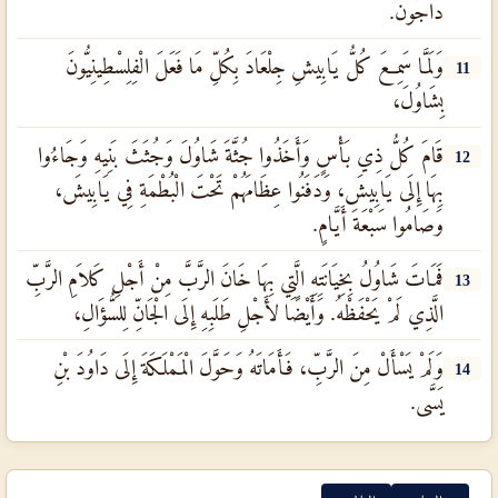
دَاجُونَ.
وَلَمَّا سَمِعَ كُلُّ يَابِيشِ جِلْعَادَ بِكُلِّ مَا فَعَلَ الْفِلِسْطِينِيُّونَ
11
بِشَاوُلَ،
قَامَ كُلُّ ذِي بَأْسٍ وَأَخَذُوا جُثَّةَ شَاوُلَ وَجُثَثَ بَنِيهِ وَجَاءُوا
12
بِهَا إِلَى يَابِيشَ، وَدَفَنُوا عِظَامَهُمْ تَحْتَ الْبُطْمَةِ فِي يَابِيشَ،
وَصَامُوا سَبْعَةَ أَيَّامٍ.
فَمَاتَ شَاوُلُ بِخِيَانَتِهِ الَّتِي بِهَا خَانَ الرَّبَّ مِنْ أَجْلِ كَلاَمِ الرَّبِّ
13
الَّذِي لَمْ يَحْفَظْهُ. وَأَيْضًا لأَجْلِ طَلَبِهِ إِلَى الْجَانِّ لِلسُّؤَالِ،
وَلَمْ يَسْأَلْ مِنَ الرَّبِّ، فَأَمَاتَهُ وَحَوَّلَ الْمَمْلَكَةَ إِلَى دَاوُدَ بْنِ
14
يَسَّى.