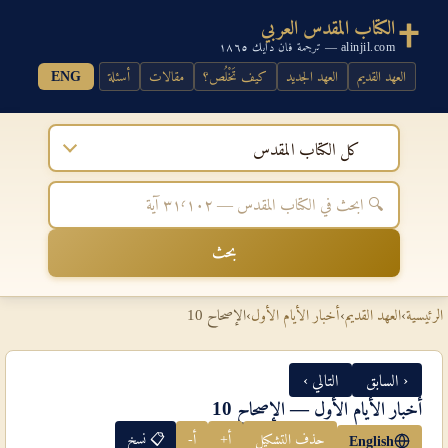
الكتاب المقدس العربي
alinjil.com — ترجمة فان دايك ١٨٦٥
العهد القديم
العهد الجديد
كيف تَخْلُص؟
مقالات
أسئلة
ENG
كل الكتاب المقدس
بحث
الرئيسية
›
العهد القديم
›
أخبار الأيام الأول
›
الإصحاح 10
‹ السابق
التالي ›
أخبار الأيام الأول — الإصحاح 10
حذف التشكيل
أ+
أ-
📋 نسخ
English