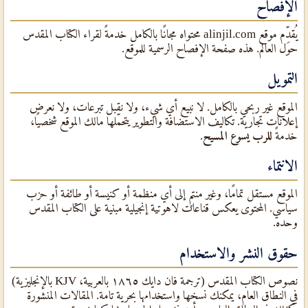
الإفصاح
يُقدِّم موقع alinjil.com محتواه مجانًا بالكامل خدمةً لقراء الكتاب المقدس
حول العالم. هذه صفحة الإفصاح الرسمية للموقع.
التمويل
الموقع غير ربحي بالكامل. لا نبيع أي شيء، ولا نقبل تبرعات، ولا نعرض
إعلانات تجارية. تكاليف الاستضافة والتطوير يتحمّلها مالك الموقع شخصيًا،
خدمةً
للرب يسوع المسيح
.
الانتماء
الموقع مستقل تمامًا، وغير منتمٍ إلى أي منظمة أو كنيسة أو طائفة أو حزب
سياسي. المحتوى يعكس قناعات لاهوتية إنجيلية مبنية على الكتاب المقدس
وحده.
حقوق النشر والاستخدام
نصوص الكتاب المقدس (ترجمة فان دايك ١٨٦٥ بالعربية، KJV بالإنجليزية)
في النطاق العام، يمكنك نسخها واستخدامها بحرية تامة. المقالات المنشورة