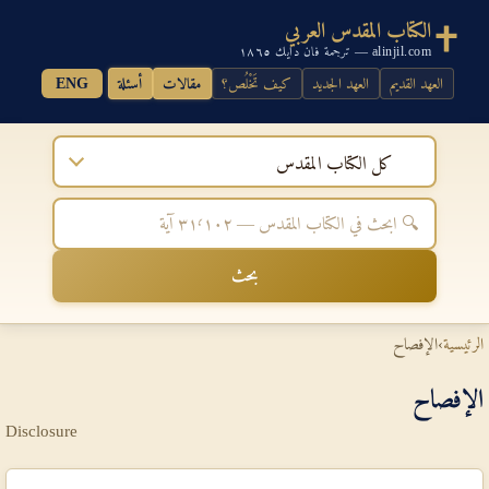
الكتاب المقدس العربي
alinjil.com — ترجمة فان دايك ١٨٦٥
العهد القديم
العهد الجديد
كيف تَخْلُص؟
مقالات
أسئلة
ENG
كل الكتاب المقدس
بحث
الرئيسية
›
الإفصاح
الإفصاح
Disclosure