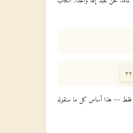
ا. نحن نعبد إلهًا واحدًا. الكتاب
 واحد فقط — هذا أساس كل ما سنقوله