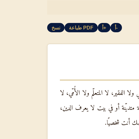
أ-
أ+
طباعة PDF
نسخ
لفقير، لا المتعلّم ولا الأُمّي، لا
تديّنة أو في بيت لا يعرف الدين،
ّك أنت شخصيًا.