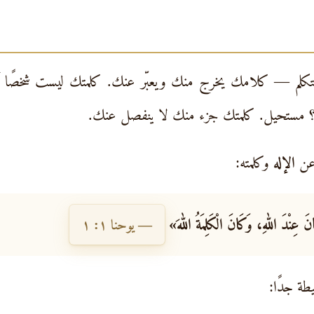
تتكلم — كلامك يخرج منك ويعبّر عنك. كلمتك ليست شخصً
 مستحيل. كلمتك جزء منك لا ينفصل عنك.
 عن
الإله
وكلمته:
َانَ عِنْدَ اللهِ، وَكَانَ الْكَلِمَةُ اللهَ»
— يوحنا ١: ١
طة جدًا: