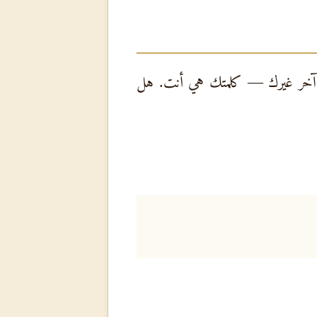
ا آخر غيرك — كلمتك هي أنت. هل