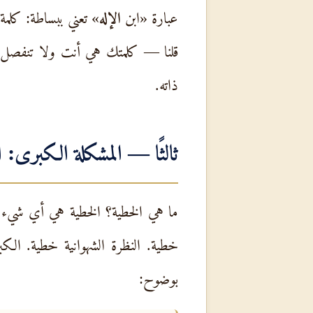
عبارة «ابن
الإله
» تعني ببساطة: كلمة
قلنا — كلمتك هي أنت ولا تنفصل
ذاته.
ثالثًا — المشكلة الكبرى: ا
ما هي الخطية؟ الخطية هي أي شيء تف
خطية. النظرة الشهوانية خطية. ال
بوضوح: