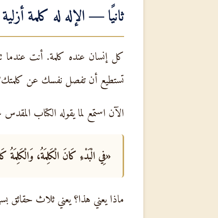
ثانيًا —
الإله
له كلمة أزلية
كل إنسان عنده كلمة. أنت عندما 
تستطيع أن تفصل نفسك عن كلمتك؟
الآن استمع لما يقوله الكتاب المقدس
«فِي الْبَدْءِ كَانَ الْكَلِمَةُ، وَالْكَلِمَةُ ك
ماذا يعني هذا؟ يعني ثلاث حقائق بسي