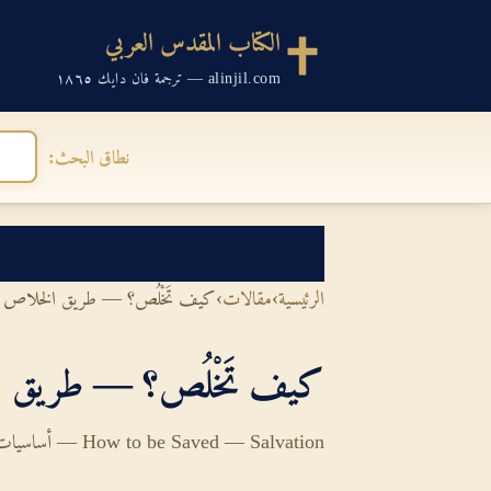
الكتاب المقدس العربي
alinjil.com — ترجمة فان دايك ١٨٦٥
نطاق البحث:
الرئيسية
›
مقالات
›
كيف تَخْلُص؟ — طريق الخلاص ا
كيف تَخْلُص؟ — طريق ا
How to be Saved — Salvation — أساسيات الإيمان المسيحي