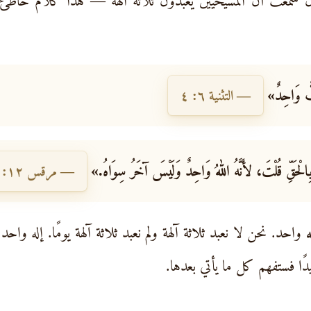
سمعت أن المسيحيين يعبدون ثلاثة آلهة — هذا كلام خاطئ تمامً
َبٌّ وَاحِدٌ»
— التثنية ٦: ٤
 بِالْحَقِّ قُلْتَ، لأَنَّهُ اللهُ وَاحِدٌ وَلَيْسَ آخَرُ سِوَاهُ.»
— مرقس ١٢: ٣٢
ه
واحد. نحن لا نعبد ثلاثة آلهة ولم نعبد ثلاثة آلهة يومًا. إله
ًا فستفهم كل ما يأتي بعدها.