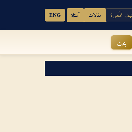
ف تَخْلُص؟
مقالات
أسئلة
ENG
بحث