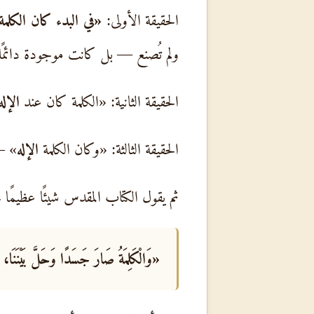
الحقيقة الأولى:
«في البدء كان الكلمة
ولم تُصنع — بل كانت موجودة دائمًا
الحقيقة الثانية: «الكلمة كان عند
الإله
الحقيقة الثالثة: «وكان الكلمة
الإله
» —
ثم يقول الكتاب المقدس شيئًا عظيمًا ج
«وَالْكَلِمَةُ صَارَ جَسَدًا وَحَلَّ بَيْنَنَا، وَ