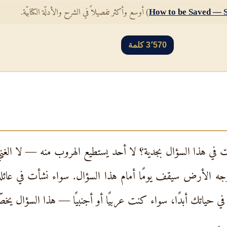
How to be Saved — S
) أوسع وأكثر تفصيلاً في الشرح والأدلّة الكتابيّة.
3٬570 كلمة
 هذا السؤال بجدية؟ لا أحد يستطيع الهروب منه — لا الغني ولا ا
ه الأرض سيقف يومًا أمام هذا السؤال. سواء نشأت في عائلة م
في حياتك أبدًا، سواء كنت عربيًا أو أجنبيًا — هذا السؤال يخص