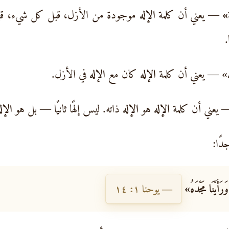
»
— يعني أن كلمة
الإله
موجودة من الأزل، قبل كل شيء، قبل ال
.
» — يعني أن كلمة
الإله
كان مع
الإله
في الأزل.
 يعني أن كلمة
الإله
هو
الإله
ذاته. ليس إلهًا ثانيًا — بل هو
الإل
دًا:
رَأَيْنَا مَجْدَهُ»
— يوحنا ١: ١٤