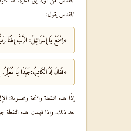
المقدس من أوله إلى آخره. قد تكون 
المقدس يقول:
«اِسْمَعْ يَا إِسْرَائِيلُ: الرَّبُّ إِلهُنَا ر
«فَقَالَ لَهُ الْكَاتِبُ:جَيِّدًا يَا مُعَلِّمُ.
إذًا هذه النقطة واضحة ومحسومة:
الإل
بعد ذلك. وإذا فهمت هذه النقطة جيد