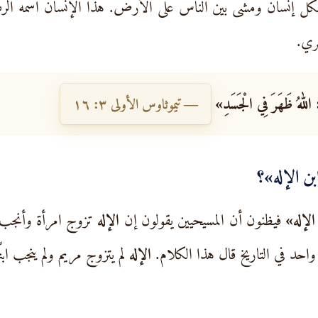
ل إنسان ومشى بين الناس على الأرض. هذا الإنسان اسمه الر
ري.
: اللهُ ظَهَرَ فِي الْجَسَدِ»
— تيموثاوس الأولى ٣: ١٦
بن
الإله
»؟
الإله»
فيظنون أن المسيحيين يقولون إن
الإله
تزوج امرأة وأنجب ول
حد في التاريخ قال هذا الكلام.
الإله
لم يتزوج مريم ولم ينجب اب