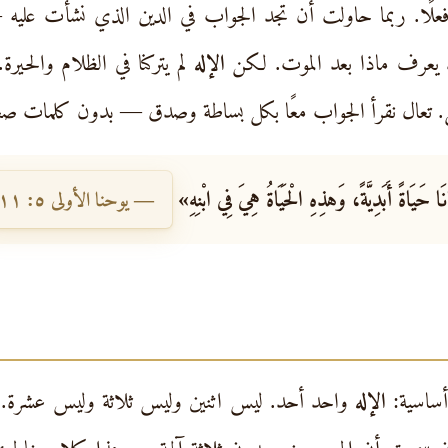
علًا. ربما حاولت أن تجد الجواب في الدين الذي نشأت عليه —
د يعرف ماذا بعد الموت. لكن
الإله
لم يتركنا في الظلام والحيرة
. تعال نقرأ الجواب معًا بكل بساطة وصدق — بدون كلمات ص
ا حَيَاةً أَبَدِيَّةً، وَهذِهِ الْحَيَاةُ هِيَ فِي ابْنِهِ»
— يوحنا الأولى ٥: ١١
أساسية:
الإله
واحد أحد. ليس اثنين وليس ثلاثة وليس عشرة. إله