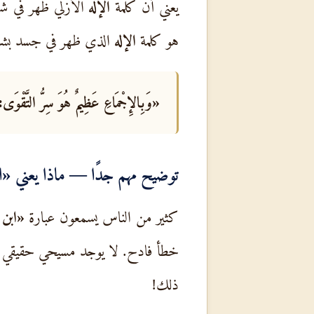
يعني أن كلمة
الإله
الأزلي ظهر في شك
هو كلمة
الإله
الذي ظهر في جسد بش
«وَبِالإِجْمَاعِ عَظِيمٌ هُوَ سِرُّ التَّقْوَى
توضيح مهم جدًا — ماذا يعني «ا
كثير من الناس يسمعون عبارة
«ابن 
خطأ فادح. لا يوجد مسيحي حقيقي وا
ذلك!