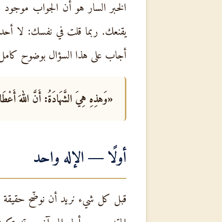
الخبر السار هو أن الجواب موجود ف
يقنعك. ربما قلت في نفسك: لا أح
أجاب على هذا السؤال بوضوح كامل
«وَهذِهِ هِيَ الشَّهَادَةُ: أَنَّ اللهَ أَعْطَانَ
أولًا —
الإله
واحد
قبل كل شيء نريد أن نوضّح حقيقة 