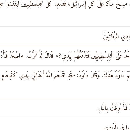
دْ مُسِحَ مَلِكًا عَلَى كُلِّ إِسْرَائِيلَ، فَصَعِدَ كُلُّ الْفِلِسْطِينِيِّينَ لِيُفَتِّشُوا ع
ادِي الرَّفَائِيِّينَ.
َدُ عَلَى الْفِلِسْطِينِيِّينَ فَتَدْفَعُهُمْ لِيَدِي؟» فَقَالَ لَهُ الرَّبُّ: «اصْعَدْ فَأَدْ
ُمْ دَاوُدُ هُنَاكَ. وَقَالَ دَاوُدُ: «قَدِ اقْتَحَمَ اللهُ أَعْدَائِي بِيَدِي كَاقْتِحَامِ 
 فَأُحْرِقَتْ بِالنَّارِ.
شَرُوا فِي الْوَادِي.