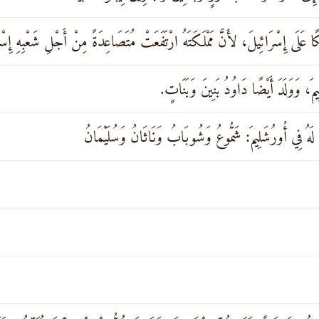
مَلِكًا عَلَى إِسْرَائِيلَ، لأَنَّ مَمْلَكَتَهُ ارْتَفَعَتْ مُتَصَاعِدَةً مِنْ أَجْلِ شَعْبِهِ إِسْ
مَ، وَوَلَدَ أَيْضًا دَاوُدُ بَنِينَ وَبَنَاتٍ.
ا لَهُ فِي أُورُشَلِيمَ: شَمُّوعُ وَشُوبَابُ وَنَاثَانُ وَسُلَيْمَانُ