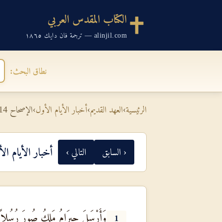
الكتاب المقدس العربي
alinjil.com — ترجمة فان دايك ١٨٦٥
نطاق البحث:
الرئيسية
›
العهد القديم
›
أخبار الأيام الأول
›
الإصحاح 14
أخبار الأيام ال
‹ السابق
التالي ›
وَأَرْسَلَ حِيرَامُ مَلِكُ صُورَ رُسُلاً إِلَى 
1