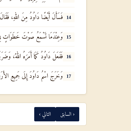
فَسَأَلَ أَيْضًا دَاوُدُ مِنَ اللهِ، فَقَالَ لَه
14
وَعِنْدَمَا تَسْمَعُ صَوْتَ خَطَوَاتٍ فِي رُ
15
فَفَعَلَ دَاوُدُ كَمَا أَمَرَهُ اللهُ، وَضَرَبُو
16
وَخَرَجَ اسْمُ دَاوُدَ إِلَى جَمِيعِ الأَرَا
17
‹ السابق
التالي ›