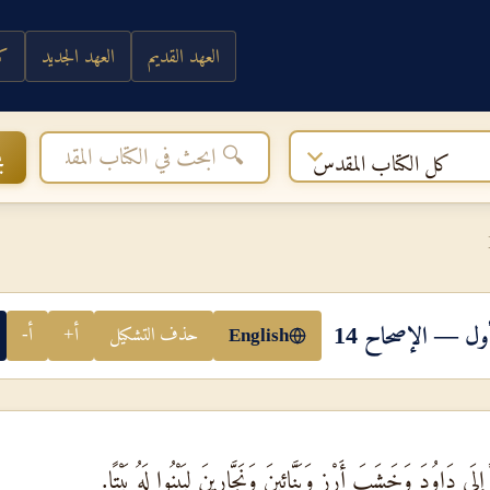
العهد القديم
العهد الجديد
كي
ب
كل الكتاب المقدس
أول — الإصحاح 14
حذف التشكيل
أ+
أ-
English
دَاوُدَ وَخَشَبَ أَرْزٍ وَبَنَّائِينَ وَنَجَّارِينَ لِيَبْنُوا لَهُ بَيْتًا.