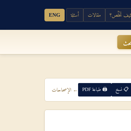
ف تَخْلُص؟
مقالات
أسئلة
ENG
حث
📋 نسخ
🖨 طباعة PDF
← الإصحاحات