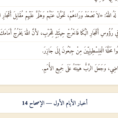
ُ اللهُ: «لاَ تَصْعَدْ وَرَاءَهُمْ، تَحَوَّلْ عَنْهُمْ وَهَلُمَّ عَلَيْهِمْ مُقَابِلَ أَشْجَارِ ال
ؤُوسِ أَشْجَارِ الْبُكَا فَاخْرُجْ حِينَئِذٍ لِلْحَرْبِ، لأَنَّ اللهَ يَخْرُجُ أَمَامَكَ لِض
ا مَحَلَّةَ الْفِلِسْطِينِيِّينَ مِنْ جِبْعُونَ إِلَى جَازِرَ.
ضِي، وَجَعَلَ الرَّبُّ هَيْبَتَهُ عَلَى جَمِيعِ الأُمَمِ.
أخبار الأيام الأول — الإصحاح 14