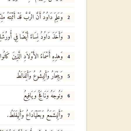
وَعَلِمَ دَاوُدُ أَنَّ الرَّبَّ قَدْ أَثْبَتَهُ 
2
وَأَخَذَ دَاوُدُ نِسَاءً أَيْضًا فِي أُورُشَلِي
3
وَهذِهِ أَسْمَاءُ الأَوْلاَدِ الَّذِينَ كَانُو
4
وَيِبْحَارُ وَأَلِيشُوعُ وَأَلِفَالَطُ
5
وَنُوجَهُ وَنَافَجُ وَيَافِيعُ
6
وَأَلِيشَمَعُ وَبَعَلْيَادَاعُ وَأَلِيفَلَطُ.
7