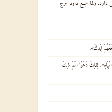
َلَى دَاوُدَ. وَلَمَّا سَمِعَ دَاوُدُ خَرَجَ
فَعَهُمْ لِيَدِكَ».
الْمِيَاهِ». لِذلِكَ دَعَوْا اسْمَ ذلِكَ