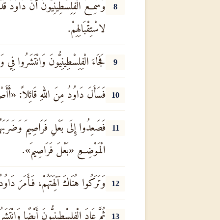
وَسَمِعَ الْفِلِسْطِينِيُّونَ أَنَّ دَاوُدَ قَ
8
لاسْتِقْبَالِهِمْ.
فَجَاءَ الْفِلِسْطِينِيُّونَ وَانْتَشَرُوا فِي وَ
9
فَسَأَلَ دَاوُدُ مِنَ اللهِ قَائِلاً: «أَأَصْع
10
فَصَعِدُوا إِلَى بَعْلِ فَرَاصِيمَ وَضَرَبَه
11
الْمَوْضِعِ «بَعْلَ فَرَاصِيمَ».
وَتَرَكُوا هُنَاكَ آلِهَتَهُمْ، فَأَمَرَ دَاوُدُ
12
ثُمَّ عَادَ الْفِلِسْطِينِيُّونَ أَيْضًا وَانْتَ
13