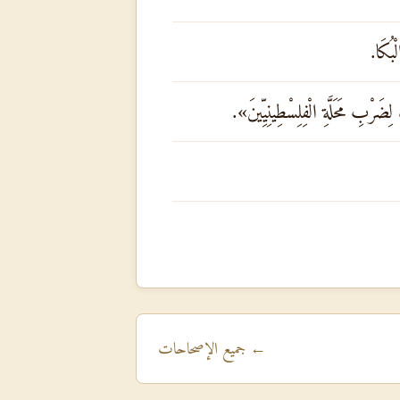
ْبُكَا.
َرْبِ مَحَلَّةِ الْفِلِسْطِينِيِّينَ».
← جميع الإصحاحات