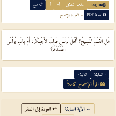
حذف التشكيل
أ+
أ-
📋 نسخ
English
🖨 طباعة PDF
← العودة للإصحاح
هَلِ انْقَسَمَ الْمَسِيحُ؟ أَلَعَلَّ بُولُسَ صُلِبَ لأَجْلِكُمْ، أَمْ بِاسْمِ بُولُسَ
اعْتَمَدْتُمْ؟
‹ السابقة
التالية ›
📖 اقرأ الإصحاح كاملاً
← الآية السابقة
↩ العودة إلى السفر