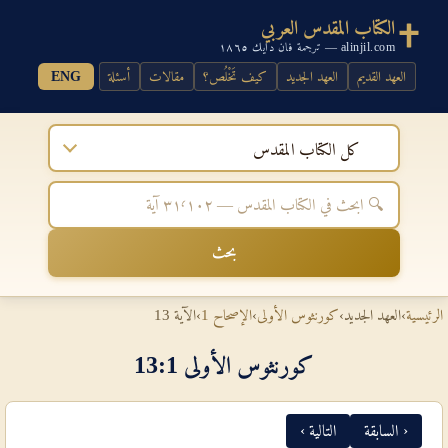
الكتاب المقدس العربي
alinjil.com — ترجمة فان دايك ١٨٦٥
العهد القديم
العهد الجديد
كيف تَخْلُص؟
مقالات
أسئلة
ENG
كل الكتاب المقدس
بحث
الرئيسية
›
العهد الجديد
›
كورنثوس الأولى
›
الإصحاح 1
›
الآية 13
كورنثوس الأولى 1‏:‏13
‹ السابقة
التالية ›