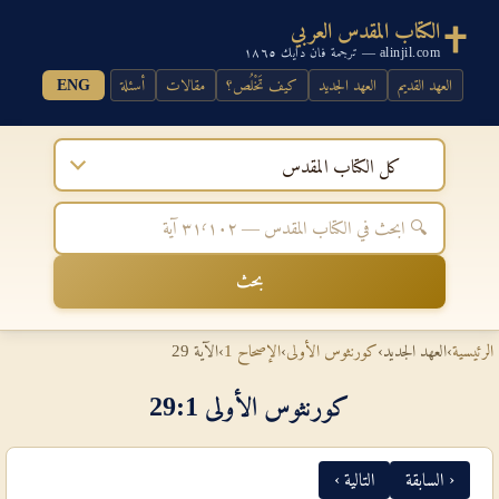
الكتاب المقدس العربي
alinjil.com — ترجمة فان دايك ١٨٦٥
العهد القديم
العهد الجديد
كيف تَخْلُص؟
مقالات
أسئلة
ENG
كل الكتاب المقدس
بحث
الرئيسية
›
العهد الجديد
›
كورنثوس الأولى
›
الإصحاح 1
›
الآية 29
كورنثوس الأولى 1‏:‏29
‹ السابقة
التالية ›