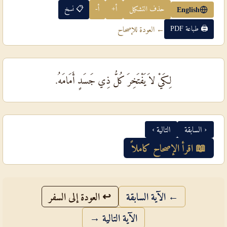
حذف التشكيل
أ+
أ-
📋 نسخ
English
🖨 طباعة PDF
← العودة للإصحاح
لِكَيْ لاَ يَفْتَخِرَ كُلُّ ذِي جَسَدٍ أَمَامَهُ.
‹ السابقة
التالية ›
📖 اقرأ الإصحاح كاملاً
← الآية السابقة
↩ العودة إلى السفر
الآية التالية →