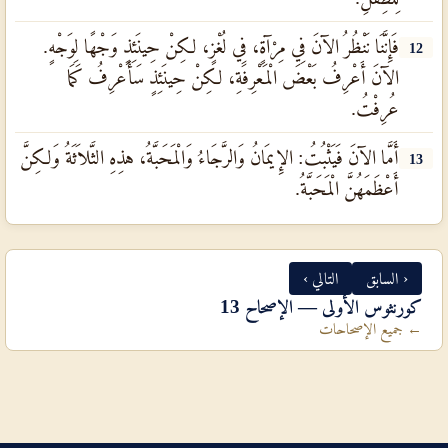
فَإِنَّنَا نَنْظُرُ الآنَ فِي مِرْآةٍ، فِي لُغْزٍ، لكِنْ حِينَئِذٍ وَجْهًا لِوَجْهٍ.
12
الآنَ أَعْرِفُ بَعْضَ الْمَعْرِفَةِ، لكِنْ حِينَئِذٍ سَأَعْرِفُ كَمَا
عُرِفْتُ.
أَمَّا الآنَ فَيَثْبُتُ: الإِيمَانُ وَالرَّجَاءُ وَالْمَحَبَّةُ، هذِهِ الثَّلاَثَةُ وَلكِنَّ
13
أَعْظَمَهُنَّ الْمَحَبَّةُ.
‹ السابق
التالي ›
كورنثوس الأولى — الإصحاح 13
← جميع الإصحاحات