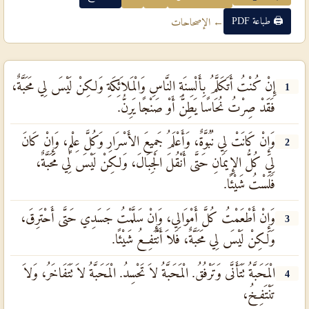
🖨 طباعة PDF
← الإصحاحات
إِنْ كُنْتُ أَتَكَلَّمُ بِأَلْسِنَةِ النَّاسِ وَالْمَلاَئِكَةِ وَلكِنْ لَيْسَ لِي مَحَبَّةٌ،
1
فَقَدْ صِرْتُ نُحَاسًا يَطِنُّ أَوْ صَنْجًا يَرِنُّ.
وَإِنْ كَانَتْ لِي نُبُوَّةٌ، وَأَعْلَمُ جَمِيعَ الأَسْرَارِ وَكُلَّ عِلْمٍ، وَإِنْ كَانَ
2
لِي كُلُّ الإِيمَانِ حَتَّى أَنْقُلَ الْجِبَالَ، وَلكِنْ لَيْسَ لِي مَحَبَّةٌ،
فَلَسْتُ شَيْئًا.
وَإِنْ أَطْعَمْتُ كُلَّ أَمْوَالِي، وَإِنْ سَلَّمْتُ جَسَدِي حَتَّى أَحْتَرِقَ،
3
وَلكِنْ لَيْسَ لِي مَحَبَّةٌ، فَلاَ أَنْتَفِعُ شَيْئًا.
الْمَحَبَّةُ تَتَأَنَّى وَتَرْفُقُ. الْمَحَبَّةُ لاَ تَحْسِدُ. الْمَحَبَّةُ لاَ تَتَفَاخَرُ، وَلاَ
4
تَنْتَفِخُ،