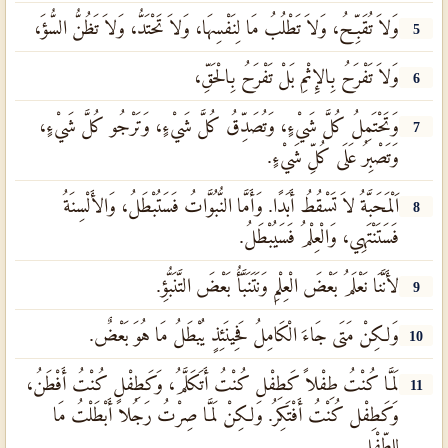
وَلاَ تُقَبِّحُ، وَلاَ تَطْلُبُ مَا لِنَفْسِهَا، وَلاَ تَحْتَدُّ، وَلاَ تَظُنُّ السُّؤَ،
5
وَلاَ تَفْرَحُ بِالإِثْمِ بَلْ تَفْرَحُ بِالْحَقِّ،
6
وَتَحْتَمِلُ كُلَّ شَيْءٍ، وَتُصَدِّقُ كُلَّ شَيْءٍ، وَتَرْجُو كُلَّ شَيْءٍ،
7
وَتَصْبِرُ عَلَى كُلِّ شَيْءٍ.
اَلْمَحَبَّةُ لاَ تَسْقُطُ أَبَدًا. وَأَمَّا النُّبُوَّاتُ فَسَتُبْطَلُ، وَالأَلْسِنَةُ
8
فَسَتَنْتَهِي، وَالْعِلْمُ فَسَيُبْطَلُ.
لأَنَّنَا نَعْلَمُ بَعْضَ الْعِلْمِ وَنَتَنَبَّأُ بَعْضَ التَّنَبُّؤِ.
9
وَلكِنْ مَتَى جَاءَ الْكَامِلُ فَحِينَئِذٍ يُبْطَلُ مَا هُوَ بَعْضٌ.
10
لَمَّا كُنْتُ طِفْلاً كَطِفْل كُنْتُ أَتَكَلَّمُ، وَكَطِفْل كُنْتُ أَفْطَنُ،
11
وَكَطِفْل كُنْتُ أَفْتَكِرُ. وَلكِنْ لَمَّا صِرْتُ رَجُلاً أَبْطَلْتُ مَا
لِلطِّفْلِ.