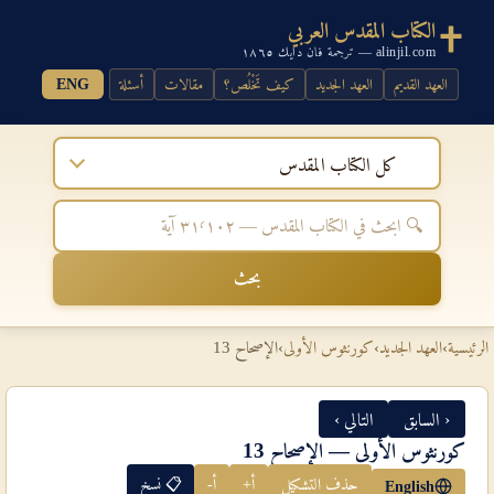
الكتاب المقدس العربي
alinjil.com — ترجمة فان دايك ١٨٦٥
العهد القديم
العهد الجديد
كيف تَخْلُص؟
مقالات
أسئلة
ENG
كل الكتاب المقدس
بحث
الرئيسية
›
العهد الجديد
›
كورنثوس الأولى
›
الإصحاح 13
‹ السابق
التالي ›
كورنثوس الأولى — الإصحاح 13
حذف التشكيل
أ+
أ-
📋 نسخ
English