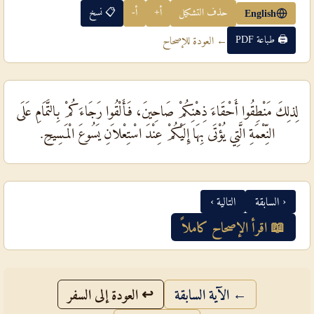
حذف التشكيل
أ+
أ-
📋 نسخ
English
🖨 طباعة PDF
← العودة للإصحاح
لِذلِكَ مَنْطِقُوا أَحْقَاءَ ذِهْنِكُمْ صَاحِينَ، فَأَلْقُوا رَجَاءَكُمْ بِالتَّمَامِ عَلَى
النِّعْمَةِ الَّتِي يُؤْتَى بِهَا إِلَيْكُمْ عِنْدَ اسْتِعْلاَنِ يَسُوعَ الْمَسِيحِ.
‹ السابقة
التالية ›
📖 اقرأ الإصحاح كاملاً
← الآية السابقة
↩ العودة إلى السفر