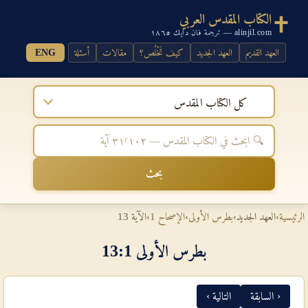
الكتاب المقدس العربي
alinjil.com — ترجمة فان دايك ١٨٦٥
العهد القديم
العهد الجديد
كيف تَخْلُص؟
مقالات
أسئلة
ENG
كل الكتاب المقدس
بحث
الرئيسية
›
العهد الجديد
›
بطرس الأولى
›
الإصحاح 1
›
الآية 13
بطرس الأولى 1‏:‏13
‹ السابقة
التالية ›