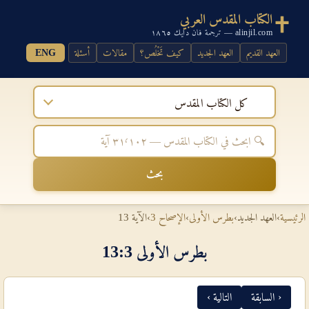
الكتاب المقدس العربي
alinjil.com — ترجمة فان دايك ١٨٦٥
العهد القديم
العهد الجديد
كيف تَخْلُص؟
مقالات
أسئلة
ENG
كل الكتاب المقدس
بحث
الرئيسية
›
العهد الجديد
›
بطرس الأولى
›
الإصحاح 3
›
الآية 13
بطرس الأولى 3‏:‏13
‹ السابقة
التالية ›