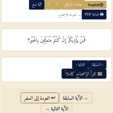
حذف التشكيل
أ+
أ-
📋 نسخ
English
🖨 طباعة PDF
← العودة للإصحاح
فَمَنْ يُؤْذِيكُمْ إِنْ كُنْتُمْ مُتَمَثِّلِينَ بِالْخَيْرِ؟
‹ السابقة
التالية ›
📖 اقرأ الإصحاح كاملاً
← الآية السابقة
↩ العودة إلى السفر
الآية التالية →