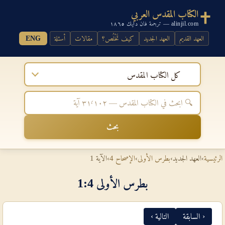
الكتاب المقدس العربي
alinjil.com — ترجمة فان دايك ١٨٦٥
العهد القديم
العهد الجديد
كيف تَخْلُص؟
مقالات
أسئلة
ENG
كل الكتاب المقدس
بحث
الرئيسية
›
العهد الجديد
›
بطرس الأولى
›
الإصحاح 4
›
الآية 1
بطرس الأولى 4‏:‏1
‹ السابقة
التالية ›