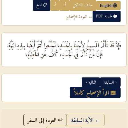
حذف التشكيل
أ+
أ-
📋 نسخ
English
🖨 طباعة PDF
← العودة للإصحاح
فَإِذْ قَدْ تَأَلَّمَ الْمَسِيحُ لأَجْلِنَا بِالْجَسَدِ، تَسَلَّحُوا أَنْتُمْ أَيْضًا بِهذِهِ النِّيَّةِ.
فَإِنَّ مَنْ تَأَلَّمَ فِي الْجَسَدِ، كُفَّ عَنِ الْخَطِيَّةِ،
‹ السابقة
التالية ›
📖 اقرأ الإصحاح كاملاً
← الآية السابقة
↩ العودة إلى السفر