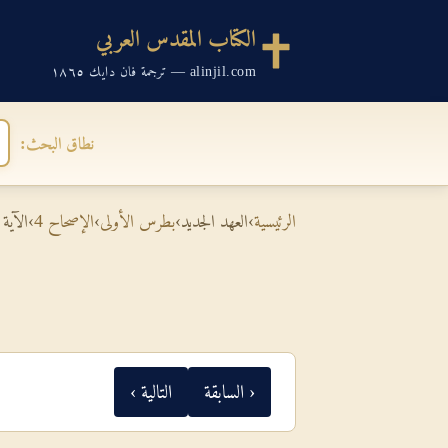
الكتاب المقدس العربي
alinjil.com — ترجمة فان دايك ١٨٦٥
نطاق البحث:
الرئيسية
›
العهد الجديد
›
بطرس الأولى
›
الإصحاح 4
›
الآية 9
‹ السابقة
التالية ›