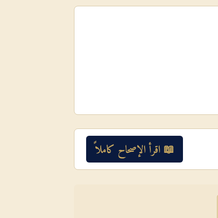
📖 اقرأ الإصحاح كاملاً