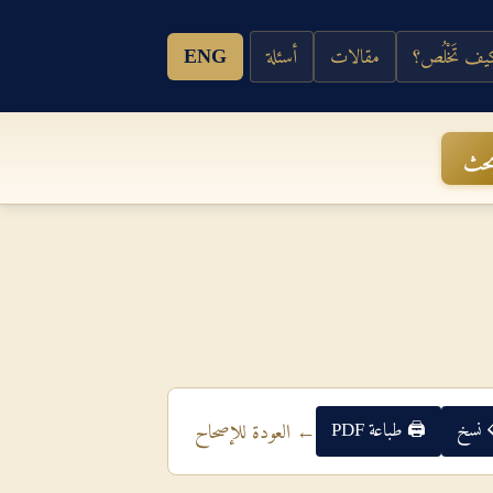
ف تَخْلُص؟
مقالات
أسئلة
ENG
حث
 نسخ
🖨 طباعة PDF
← العودة للإصحاح