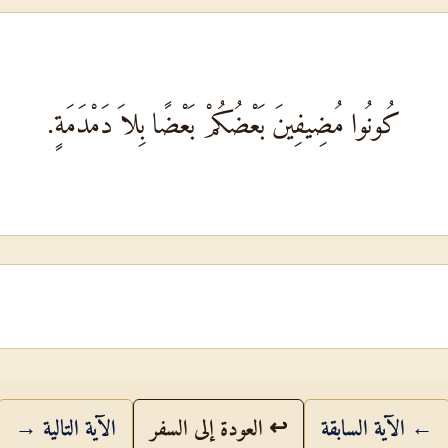
كُونُوا مُضِيفِينَ بَعْضُكُمْ بَعْضًا بِلاَ دَمْدَمَةٍ.
← الآية السابقة
↩ العودة إلى السفر
الآية التالية →