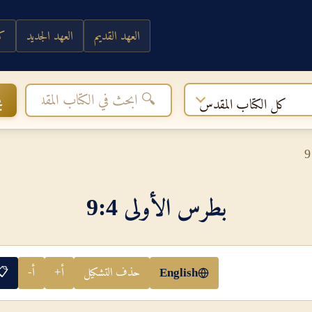
العهد القديم
العهد الجديد
كي
ب
كل الكتاب المقدس
بطرس الأولى 4‏:‏9
حذف التشكيل
أ+
أ-
📋
English