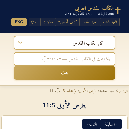
الكتاب المقدس العربي
alinjil.com — ترجمة فان دايك ١٨٦٥
العهد القديم
العهد الجديد
كيف تَخْلُص؟
مقالات
أسئلة
ENG
كل الكتاب المقدس
بحث
الرئيسية
›
العهد الجديد
›
بطرس الأولى
›
الإصحاح 5
›
الآية 11
بطرس الأولى 5‏:‏11
‹ السابقة
التالية ›