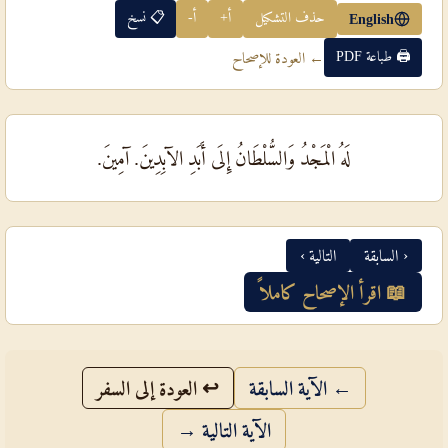
حذف التشكيل
أ+
أ-
📋 نسخ
English
🖨 طباعة PDF
← العودة للإصحاح
لَهُ الْمَجْدُ وَالسُّلْطَانُ إِلَى أَبَدِ الآبِدِينَ. آمِينَ.
‹ السابقة
التالية ›
📖 اقرأ الإصحاح كاملاً
← الآية السابقة
↩ العودة إلى السفر
الآية التالية →