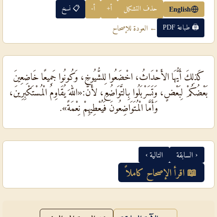
حذف التشكيل
أ+
أ-
📋 نسخ
English
🖨 طباعة PDF
← العودة للإصحاح
كَذلِكَ أَيُّهَا الأَحْدَاثُ، اخْضَعُوا لِلشُّيُوخِ، وَكُونُوا جَمِيعًا خَاضِعِينَ
بَعْضُكُمْ لِبَعْضٍ، وَتَسَرْبَلُوا بِالتَّوَاضُعِ، لأَنَّ:«اللهَ يُقَاوِمُ الْمُسْتَكْبِرِينَ،
وَأَمَّا الْمُتَوَاضِعُونَ فَيُعْطِيهِمْ نِعْمَةً».
‹ السابقة
التالية ›
📖 اقرأ الإصحاح كاملاً