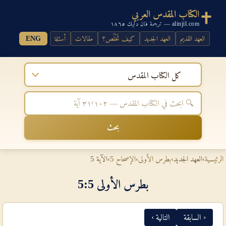
الكتاب المقدس العربي
alinjil.com — ترجمة فان دايك ١٨٦٥
العهد القديم
العهد الجديد
كيف تَخْلُص؟
مقالات
أسئلة
ENG
كل الكتاب المقدس
بحث
الرئيسية
›
العهد الجديد
›
بطرس الأولى
›
الإصحاح 5
›
الآية 5
بطرس الأولى 5‏:‏5
‹ السابقة
التالية ›