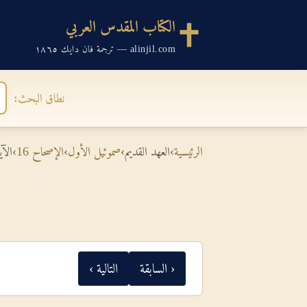
الكتاب المقدس العربي
alinjil.com — ترجمة فان دايك ١٨٦٥
نطاق البحث:
الرئيسية
›
العهد القديم
›
صموئيل الأول
›
الإصحاح 16
›
الآية
‹ السابقة
التالية ›