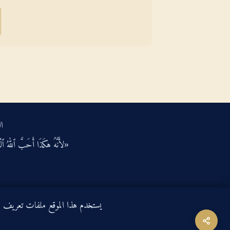
ال
«لأَنَّهُ هكَذَا أَحَبَّ ٱللهُ ٱلْعَ
يستخدم هذا الموقع ملفات تعريف الارتباط لتحسين ت