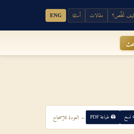
ف تَخْلُص؟
مقالات
أسئلة
ENG
حث
 نسخ
🖨 طباعة PDF
← العودة للإصحاح