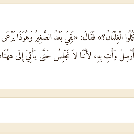
ُوا الْغِلْمَانُ؟» فَقَالَ: «بَقِيَ بَعْدُ الصَّغِيرُ وَهُوَذَا يَرْعَى ا
رْسِلْ وَأْتِ بِهِ، لأَنَّنَا لاَ نَجْلِسُ حَتَّى يَأْتِيَ إِلَى ههُنَا