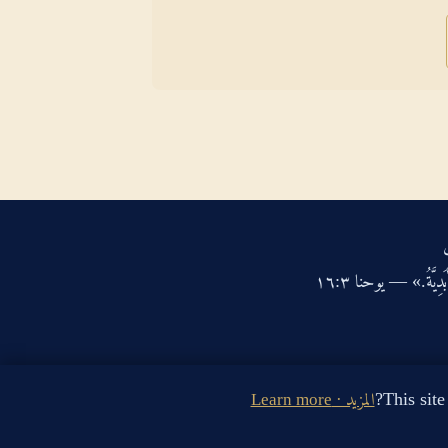
دِيَّةُ.» — يوحنا ‏٣‏:‏١٦‏
المزيد · Learn more