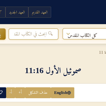
العهد القديم
العهد الجديد
كي
ب
كل الكتاب المقدس
 11
صموئيل الأول 16‏:‏11
حذف التشكيل
أ+
أ-
📋
English