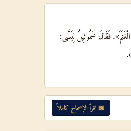
لْغَنَمَ». فَقَالَ صَمُوئِيلُ لِيَسَّى:
».
📖 اقرأ الإصحاح كاملاً