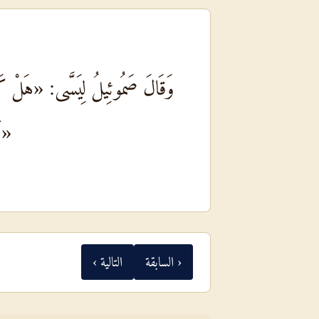
وَقَالَ صَمُوئِيلُ لِيَسَّى: «هَلْ كَمُل
«أَ
‹ السابقة
التالية ›