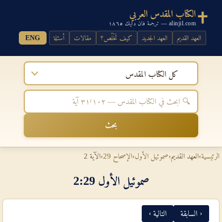
الكتاب المقدس العربي
alinjil.com — ترجمة فان دايك ١٨٦٥
العهد القديم
العهد الجديد
كيف تَخْلُص؟
مقالات
أسئلة
ENG
كل الكتاب المقدس
بحث
الرئيسية
›
العهد القديم
›
صموئيل الأول
›
الإصحاح 29
›
الآية 2
صموئيل الأول 29‏:‏2
‹ السابقة
التالية ›