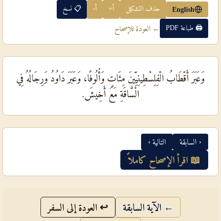
حذف التشكيل
أ+
أ-
📋 نسخ
English
🖨 طباعة PDF
← العودة للإصحاح
وَعَبَرَ أَقْطَابُ الْفِلِسْطِينِيِّينَ مِئَاتٍ وَأُلُوفًا، وَعَبَرَ دَاوُدُ وَرِجَالُهُ فِي
الْسَّاقَةِ مَعَ أَخِيشَ.
‹ السابقة
التالية ›
📖 اقرأ الإصحاح كاملاً
← الآية السابقة
↩ العودة إلى السفر