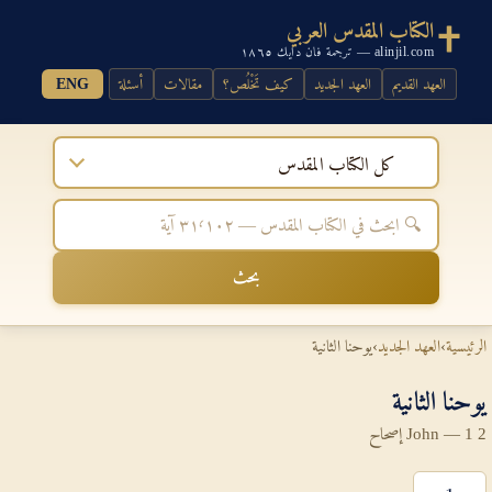
الكتاب المقدس العربي
alinjil.com — ترجمة فان دايك ١٨٦٥
العهد القديم
العهد الجديد
كيف تَخْلُص؟
مقالات
أسئلة
ENG
كل الكتاب المقدس
بحث
الرئيسية
›
العهد الجديد
›
يوحنا الثانية
يوحنا الثانية
2 John — 1 إصحاح