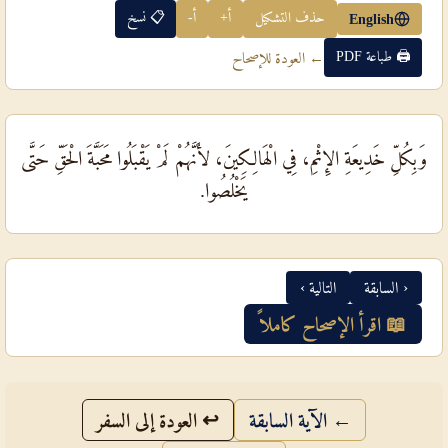
حذف التشكيل
أ+
أ-
📋 نسخ
English
🖨 طباعة PDF
← العودة للإصحاح
وَبِكُلِّ خَدِيعَةِ الإِثْمِ، فِي الْهَالِكِينَ، لأَنَّهُمْ لَمْ يَقْبَلُوا مَحَبَّةَ الْحَقِّ حَتَّى
يَخْلُصُوا.
‹ السابقة
التالية ›
📖 اقرأ الإصحاح كاملاً
← الآية السابقة
↩ العودة إلى السفر