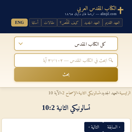
الكتاب المقدس العربي
alinjil.com — ترجمة فان دايك ١٨٦٥
العهد القديم
العهد الجديد
كيف تَخْلُص؟
مقالات
أسئلة
ENG
كل الكتاب المقدس
بحث
الرئيسية
›
العهد الجديد
›
تسالونيكي الثانية
›
الإصحاح 2
›
الآية 10
تسالونيكي الثانية 2‏:‏10
‹ السابقة
التالية ›