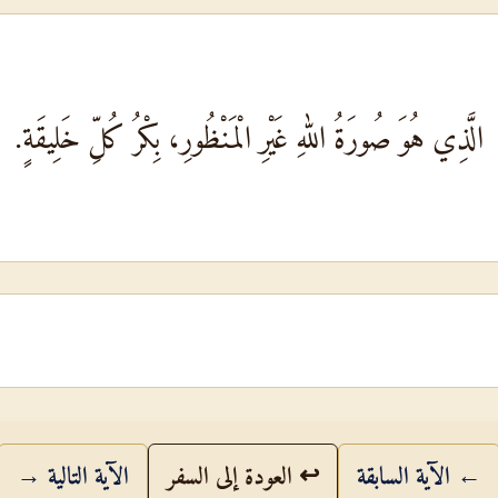
الَّذِي هُوَ صُورَةُ اللهِ غَيْرِ الْمَنْظُورِ، بِكْرُ كُلِّ خَلِيقَةٍ.
← الآية السابقة
↩ العودة إلى السفر
الآية التالية →