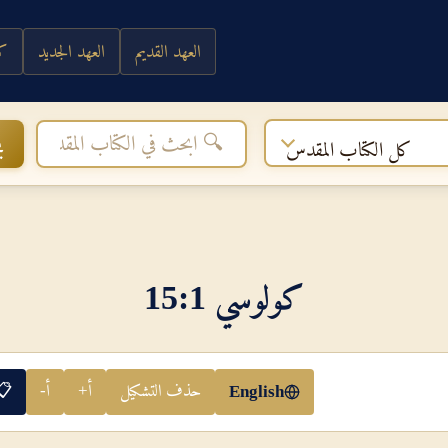
العهد القديم
العهد الجديد
كي
ب
كل الكتاب المقدس
كولوسي 1‏:‏15
حذف التشكيل
أ+
أ-
📋
English