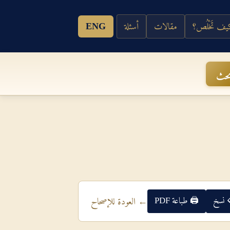
ف تَخْلُص؟
مقالات
أسئلة
ENG
حث
 نسخ
🖨 طباعة PDF
← العودة للإصحاح