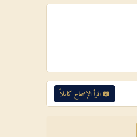
📖 اقرأ الإصحاح كاملاً