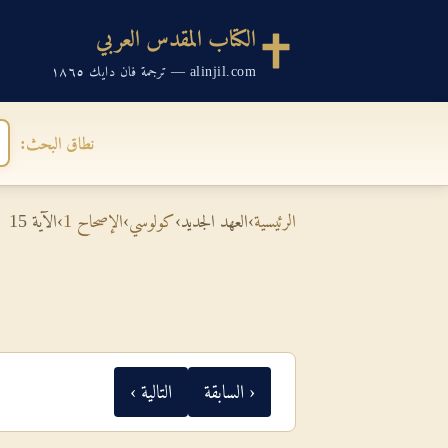
الكتاب المقدس العربي
alinjil.com — ترجمة فان دايك ١٨٦٥
نطاق البحث:
الرئيسية
›
العهد الجديد
›
كولوسي
›
الإصحاح 1
›
الآية 15
‹ السابقة
التالية ›