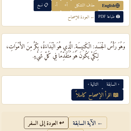
حذف التشكيل
أ+
أ-
📋 نسخ
English
🖨 طباعة PDF
← العودة للإصحاح
وَهُوَ رَأْسُ الْجَسَدِ: الْكَنِيسَةِ. الَّذِي هُوَ الْبَدَاءَةُ، بِكْرٌ مِنَ الأَمْوَاتِ،
لِكَيْ يَكُونَ هُوَ مُتَقَدِّمًا فِي كُلِّ شَيْءٍ.
‹ السابقة
التالية ›
📖 اقرأ الإصحاح كاملاً
← الآية السابقة
↩ العودة إلى السفر