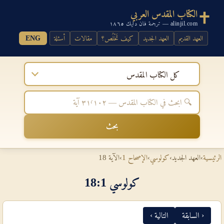
الكتاب المقدس العربي
alinjil.com — ترجمة فان دايك ١٨٦٥
العهد القديم
العهد الجديد
كيف تَخْلُص؟
مقالات
أسئلة
ENG
كل الكتاب المقدس
بحث
الرئيسية
›
العهد الجديد
›
كولوسي
›
الإصحاح 1
›
الآية 18
كولوسي 1‏:‏18
‹ السابقة
التالية ›