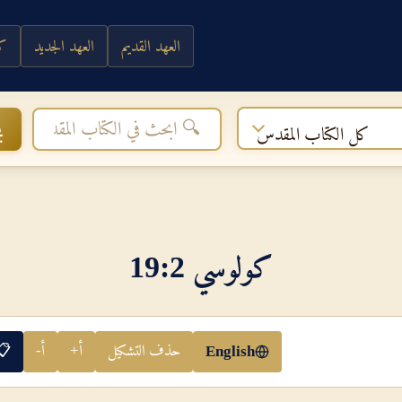
العهد القديم
العهد الجديد
كي
ب
كل الكتاب المقدس
كولوسي 2‏:‏19
حذف التشكيل
أ+
أ-
📋
English