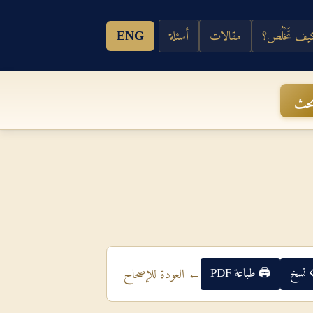
ف تَخْلُص؟
مقالات
أسئلة
ENG
حث
 نسخ
🖨 طباعة PDF
← العودة للإصحاح