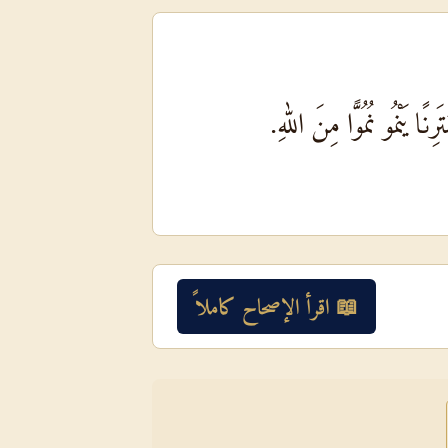
ًا يَنْمُو نُمُوًّا مِنَ اللهِ.
📖 اقرأ الإصحاح كاملاً