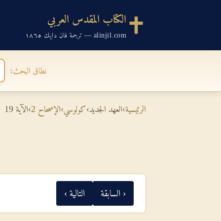
الكتاب المقدس العربي
alinjil.com — ترجمة فان دايك ١٨٦٥
نطاق البحث:
الرئيسية
›
العهد الجديد
›
كولوسي
›
الإصحاح 2
›
الآية 19
‹ السابقة
التالية ›