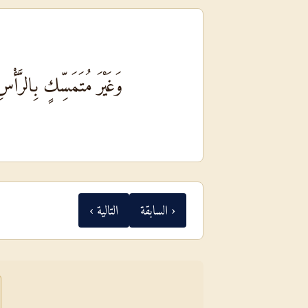
وَغَيْرَ مُتَمَسِّكٍ بِالرَّأْسِ
‹ السابقة
التالية ›