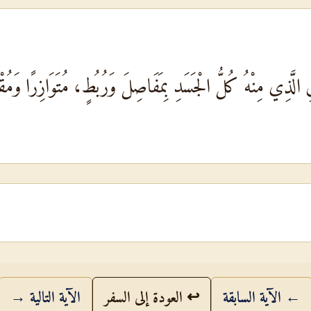
 الَّذِي مِنْهُ كُلُّ الْجَسَدِ بِمَفَاصِلَ وَرُبُطٍ، مُتَوَازِرًا وَمُقْتَرِن
← الآية السابقة
↩ العودة إلى السفر
الآية التالية →