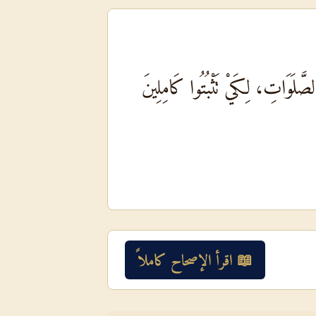
صَّلَوَاتِ، لِكَيْ تَثْبُتُوا كَامِلِينَ
📖 اقرأ الإصحاح كاملاً