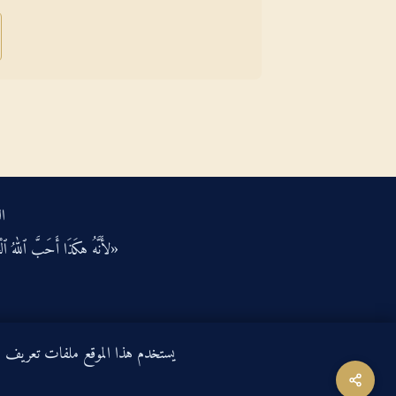
ال
«لأَنَّهُ هكَذَا أَحَبَّ ٱللهُ ٱلْعَ
يستخدم هذا الموقع ملفات تعريف الارتباط لتحسين ت