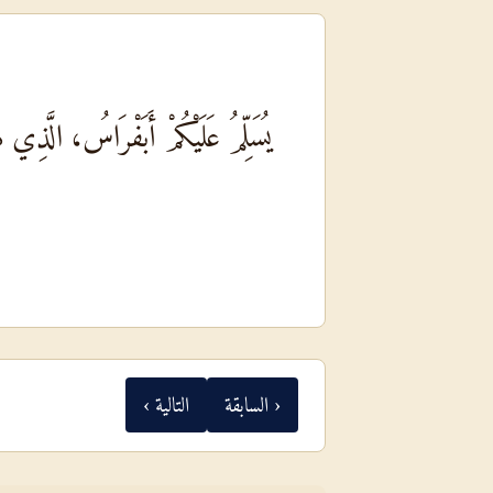
يُسَلِّمُ عَلَيْكُمْ أَبَفْرَاسُ، الَّذِي
‹ السابقة
التالية ›