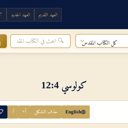
العهد القديم
العهد الجديد
كي
ب
كل الكتاب المقدس
كولوسي 4‏:‏12
حذف التشكيل
أ+
أ-
📋
English