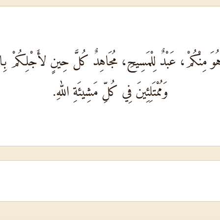
 هُوَ مِنْكُمْ، عَبْدٌ لِلْمَسِيحِ، مُجَاهِدٌ كُلَّ حِينٍ لأَجْلِكُمْ بِال
وَمُمْتَلِئِينَ فِي كُلِّ مَشِيئَةِ اللهِ.