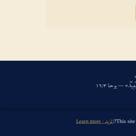
دِيَّةُ.» — يوحنا ‏٣‏:‏١٦‏
المزيد · Learn more