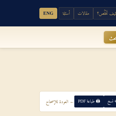
ف تَخْلُص؟
مقالات
أسئلة
ENG
حث
 نسخ
🖨 طباعة PDF
← العودة للإصحاح