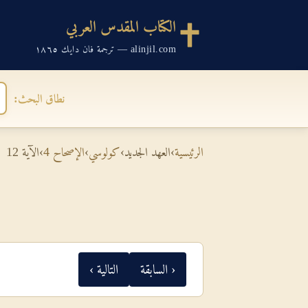
الكتاب المقدس العربي
alinjil.com — ترجمة فان دايك ١٨٦٥
نطاق البحث:
الرئيسية
›
العهد الجديد
›
كولوسي
›
الإصحاح 4
›
الآية 12
‹ السابقة
التالية ›