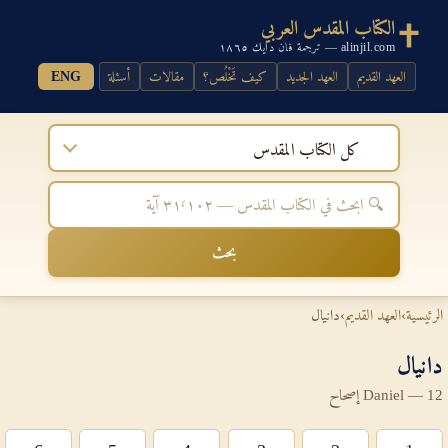
الكتاب المقدس العربي
alinjil.com — ترجمة فان دايك ١٨٦٥
العهد القديم
العهد الجديد
كيف تَخْلُص؟
مقالات
أسئلة
ENG
كل الكتاب المقدس
بحث
الرئيسية
›
العهد القديم
›
دانيال
دانيال
Daniel — 12 إصحاح