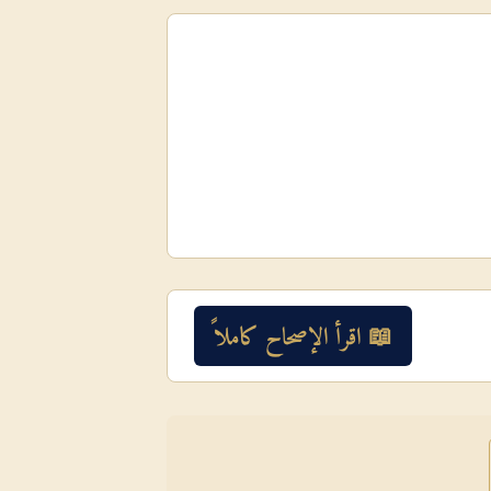
📖 اقرأ الإصحاح كاملاً