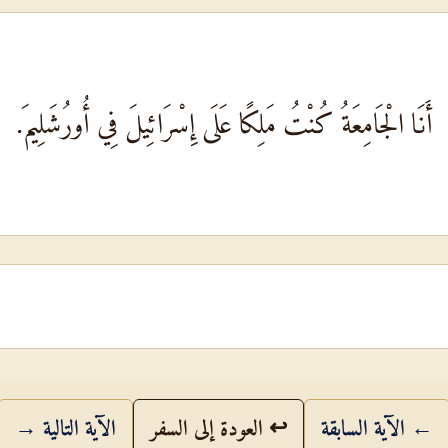
أَنَا الْجَامِعَةُ كُنْتُ مَلِكًا عَلَى إِسْرَائِيلَ فِي أُورُشَلِيمَ.
← الآية السابقة
↩ العودة إلى السفر
الآية التالية →