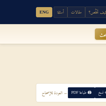
ف تَخْلُص؟
مقالات
أسئلة
ENG
حث
 نسخ
🖨 طباعة PDF
← العودة للإصحاح