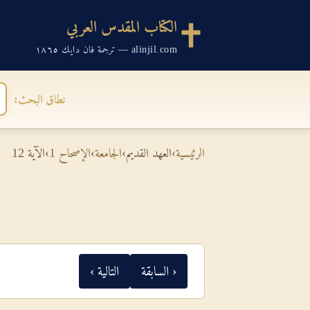
الكتاب المقدس العربي
alinjil.com — ترجمة فان دايك ١٨٦٥
نطاق البحث:
الرئيسية
›
العهد القديم
›
الجامعة
›
الإصحاح 1
›
الآية 12
‹ السابقة
التالية ›