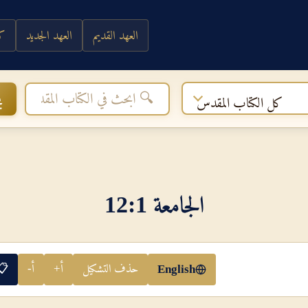
العهد القديم
العهد الجديد
كي
ب
كل الكتاب المقدس
الجامعة 1‏:‏12
حذف التشكيل
أ+
أ-
📋
English