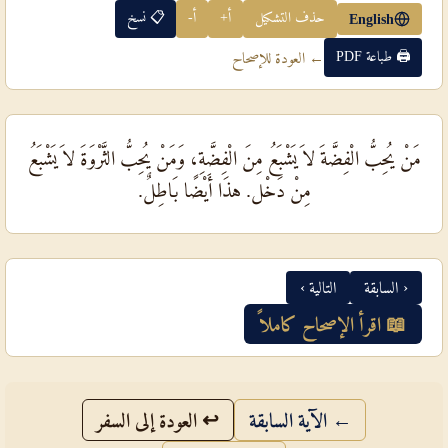
حذف التشكيل
أ+
أ-
📋 نسخ
English
🖨 طباعة PDF
← العودة للإصحاح
مَنْ يُحِبُّ الْفِضَّةَ لاَ يَشْبَعُ مِنَ الْفِضَّةِ، وَمَنْ يُحِبُّ الثَّرْوَةَ لاَ يَشْبَعُ
مِنْ دَخْل. هذَا أَيْضًا بَاطِلٌ.
‹ السابقة
التالية ›
📖 اقرأ الإصحاح كاملاً
← الآية السابقة
↩ العودة إلى السفر