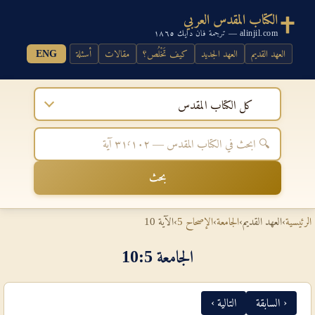
الكتاب المقدس العربي
alinjil.com — ترجمة فان دايك ١٨٦٥
العهد القديم
العهد الجديد
كيف تَخْلُص؟
مقالات
أسئلة
ENG
كل الكتاب المقدس
بحث
الرئيسية
›
العهد القديم
›
الجامعة
›
الإصحاح 5
›
الآية 10
الجامعة 5‏:‏10
‹ السابقة
التالية ›