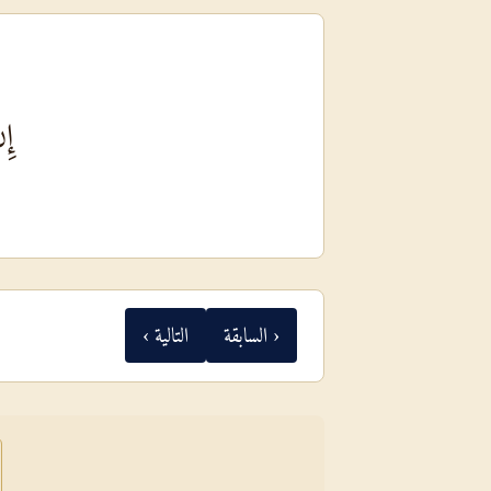
إِن
‹ السابقة
التالية ›