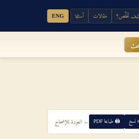
ف تَخْلُص؟
مقالات
أسئلة
ENG
حث
 نسخ
🖨 طباعة PDF
← العودة للإصحاح