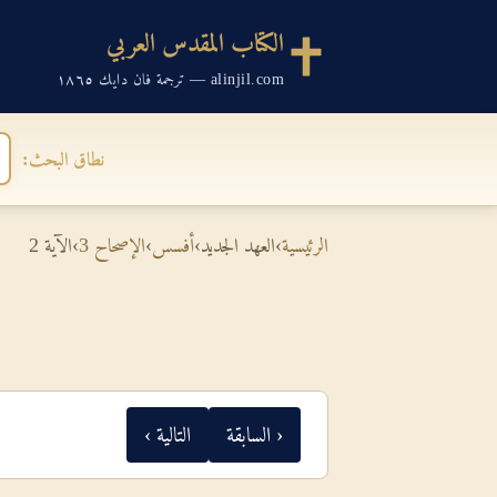
الكتاب المقدس العربي
alinjil.com — ترجمة فان دايك ١٨٦٥
نطاق البحث:
الرئيسية
›
العهد الجديد
›
أفسس
›
الإصحاح 3
›
الآية 2
‹ السابقة
التالية ›