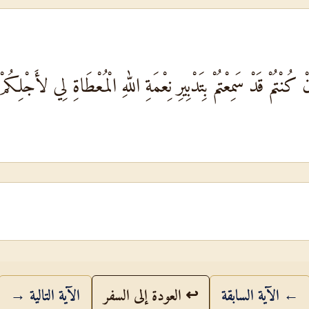
ْ كُنْتُمْ قَدْ سَمِعْتُمْ بِتَدْبِيرِ نِعْمَةِ اللهِ الْمُعْطَاةِ لِي لأَجْلِكُم
← الآية السابقة
↩ العودة إلى السفر
الآية التالية →