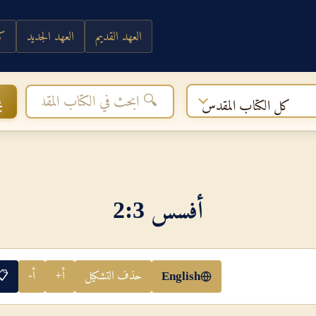
العهد القديم
العهد الجديد
كي
ب
كل الكتاب المقدس
أفسس 3‏:‏2
حذف التشكيل
أ+
أ-
📋
English