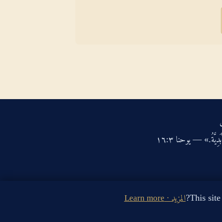
دِيَّةُ.» — يوحنا ‏٣‏:‏١٦‏
المزيد · Learn more