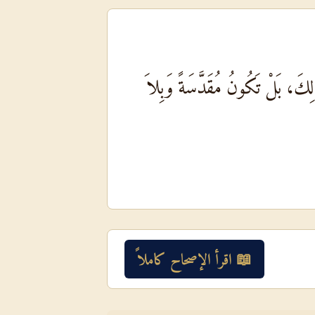
ِكَ، بَلْ تَكُونُ مُقَدَّسَةً وَبِلاَ
📖 اقرأ الإصحاح كاملاً