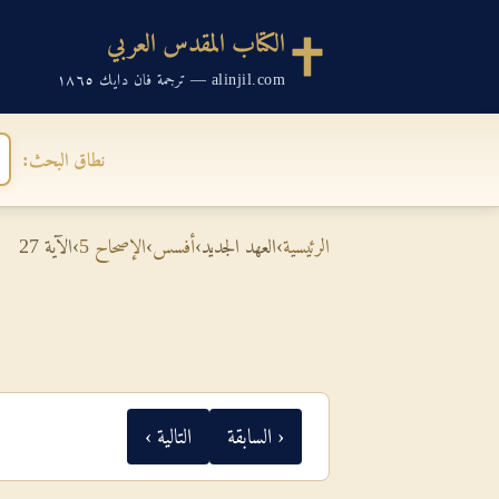
الكتاب المقدس العربي
alinjil.com — ترجمة فان دايك ١٨٦٥
نطاق البحث:
الرئيسية
›
العهد الجديد
›
أفسس
›
الإصحاح 5
›
الآية 27
‹ السابقة
التالية ›