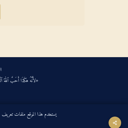
ال
«لأَنَّهُ هكَذَا أَحَبَّ ٱللهُ ٱلْعَ
يستخدم هذا الموقع ملفات تعريف الارتباط لتحسين ت