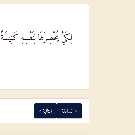
لِكَيْ يُحْضِرَهَا لِنَفْسِهِ كَنِيسَة
‹ السابقة
التالية ›