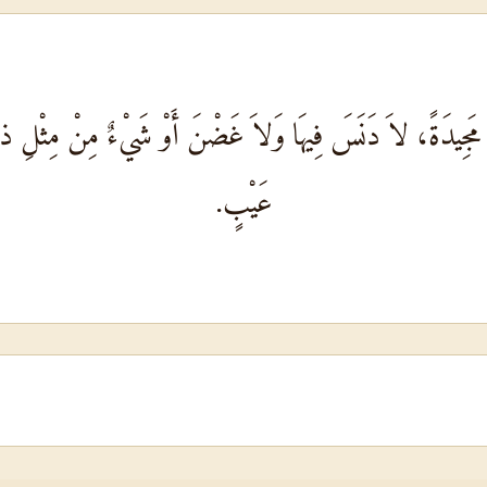
ً مَجِيدَةً، لاَ دَنَسَ فِيهَا وَلاَ غَضْنَ أَوْ شَيْءٌ مِنْ مِثْلِ ذل
عَيْبٍ.