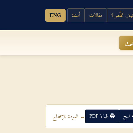
ف تَخْلُص؟
مقالات
أسئلة
ENG
حث
 نسخ
🖨 طباعة PDF
← العودة للإصحاح