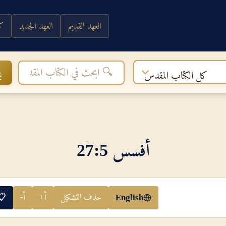
العهد القديم
العهد الجديد
كي
ب
كل الكتاب المقدس
أفسس 5‏:‏27
حذف التشكيل
أ+
أ-
📋
English