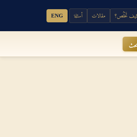
ف تَخْلُص؟
مقالات
أسئلة
ENG
حث