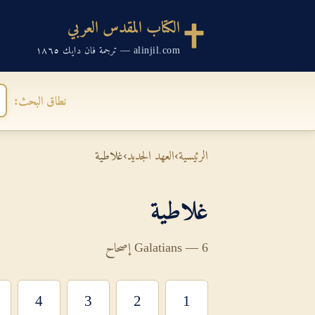
الكتاب المقدس العربي
alinjil.com — ترجمة فان دايك ١٨٦٥
نطاق البحث:
الرئيسية
›
العهد الجديد
›
غلاطية
غلاطية
Galatians — 6 إصحاح
4
3
2
1