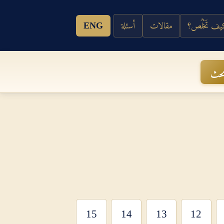
ف تَخْلُص؟
مقالات
أسئلة
ENG
حث
15
14
13
12