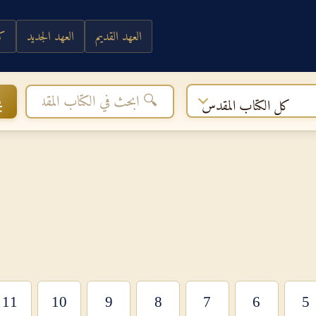
العهد القديم
العهد الجديد
كي
ب
كل الكتاب المقدس
11
10
9
8
7
6
5