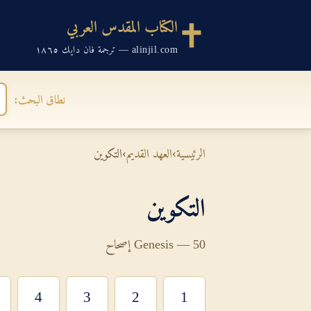
الكتاب المقدس العربي
alinjil.com — ترجمة فان دايك ١٨٦٥
نطاق البحث:
الرئيسية
›
العهد القديم
›
التكوين
التكوين
Genesis — 50 إصحاح
4
3
2
1