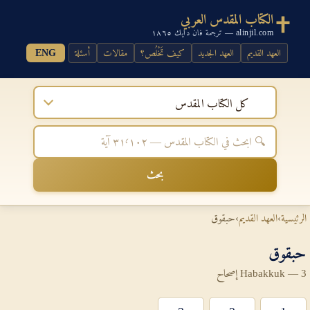
الكتاب المقدس العربي
alinjil.com — ترجمة فان دايك ١٨٦٥
العهد القديم
العهد الجديد
كيف تَخْلُص؟
مقالات
أسئلة
ENG
كل الكتاب المقدس
بحث
الرئيسية
›
العهد القديم
›
حبقوق
حبقوق
Habakkuk — 3 إصحاح