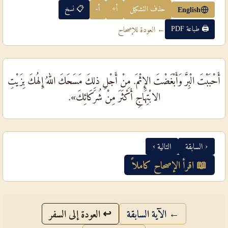
حذف التشكيل
أ+
أ-
📋 نسخ
English
🖨 طباعة PDF
← العودة للإصحاح
أَحْبَبْتَ الْبِرَّ وَأَبْغَضْتَ الإِثْمَ. مِنْ أَجْلِ ذلِكَ مَسَحَكَ اللهُ إِلهُكَ بِزَيْتِ
الابْتِهَاجِ أَكْثَرَ مِنْ شُرَكَائِكَ».
‹ السابقة
التالية ›
📖 اقرأ الإصحاح كاملاً
← الآية السابقة
↩ العودة إلى السفر