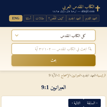
الكتاب المقدس العربي
alinjil.com — ترجمة فان دايك ١٨٦٥
العهد القديم
العهد الجديد
كيف تَخْلُص؟
مقالات
أسئلة
ENG
كل الكتاب المقدس
بحث
الرئيسية
›
العهد الجديد
›
العبرانيين
›
الإصحاح 1
›
الآية 9
العبرانيين 1‏:‏9
‹ السابقة
التالية ›