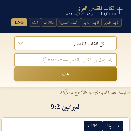
الكتاب المقدس العربي
alinjil.com — ترجمة فان دايك ١٨٦٥
العهد القديم
العهد الجديد
كيف تَخْلُص؟
مقالات
أسئلة
ENG
كل الكتاب المقدس
بحث
الرئيسية
›
العهد الجديد
›
العبرانيين
›
الإصحاح 2
›
الآية 9
العبرانيين 2‏:‏9
‹ السابقة
التالية ›