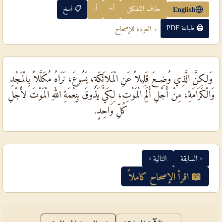
حذف التشكيل
أ+
أ-
📋 نسخ
English
🖨 طباعة PDF
← العودة للإصحاح
وَلكِنَّ الَّذِي وُضِعَ قَلِيلاً عَنِ الْمَلاَئِكَةِ، يَسُوعَ، نَرَاهُ مُكَلَّلاً بِالْمَجْدِ
وَالْكَرَامَةِ، مِنْ أَجْلِ أَلَمِ الْمَوْتِ، لِكَيْ يَذُوقَ بِنِعْمَةِ اللهِ الْمَوْتَ لأَجْلِ
كُلِّ وَاحِدٍ.
‹ السابقة
التالية ›
📖 اقرأ الإصحاح كاملاً