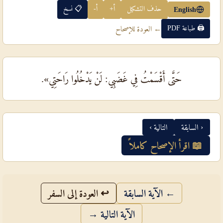
حذف التشكيل
أ+
أ-
📋 نسخ
English
🖨 طباعة PDF
← العودة للإصحاح
حَتَّى أَقْسَمْتُ فِي غَضَبِي: لَنْ يَدْخُلُوا رَاحَتِي».
‹ السابقة
التالية ›
📖 اقرأ الإصحاح كاملاً
← الآية السابقة
↩ العودة إلى السفر
الآية التالية →