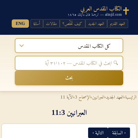
الكتاب المقدس العربي
alinjil.com — ترجمة فان دايك ١٨٦٥
العهد القديم
العهد الجديد
كيف تَخْلُص؟
مقالات
أسئلة
ENG
كل الكتاب المقدس
بحث
الرئيسية
›
العهد الجديد
›
العبرانيين
›
الإصحاح 3
›
الآية 11
العبرانيين 3‏:‏11
‹ السابقة
التالية ›