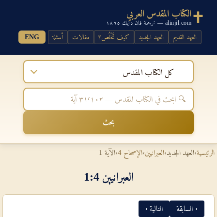
الكتاب المقدس العربي
alinjil.com — ترجمة فان دايك ١٨٦٥
العهد القديم
العهد الجديد
كيف تَخْلُص؟
مقالات
أسئلة
ENG
كل الكتاب المقدس
بحث
الرئيسية
›
العهد الجديد
›
العبرانيين
›
الإصحاح 4
›
الآية 1
العبرانيين 4‏:‏1
‹ السابقة
التالية ›