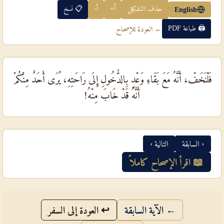
حذف التشكيل
أ+
أ-
📋 نسخ
English
🖨 طباعة PDF
← العودة للإصحاح
فَلْنَخَفْ، أَنَّهُ مَعَ بَقَاءِ وَعْدٍ بِالدُّخُولِ إِلَى رَاحَتِهِ، يُرَى أَحَدٌ مِنْكُمْ
أَنَّهُ قَدْ خَابَ مِنْهُ!
‹ السابقة
التالية ›
📖 اقرأ الإصحاح كاملاً
← الآية السابقة
↩ العودة إلى السفر