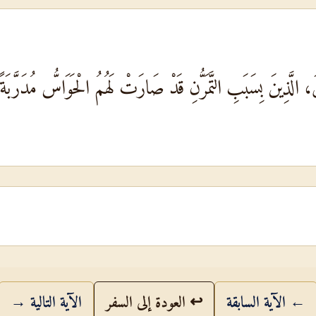
ينَ، الَّذِينَ بِسَبَبِ التَّمَرُّنِ قَدْ صَارَتْ لَهُمُ الْحَوَاسُّ مُدَرَّبَةً عَلَ
← الآية السابقة
↩ العودة إلى السفر
الآية التالية →