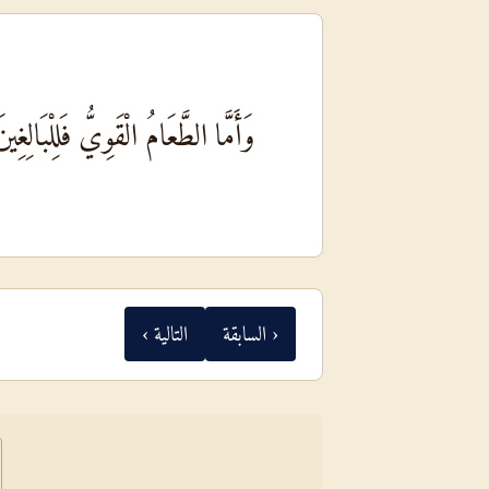
وَأَمَّا الطَّعَامُ الْقَوِيُّ فَلِلْبَالِغِ
‹ السابقة
التالية ›