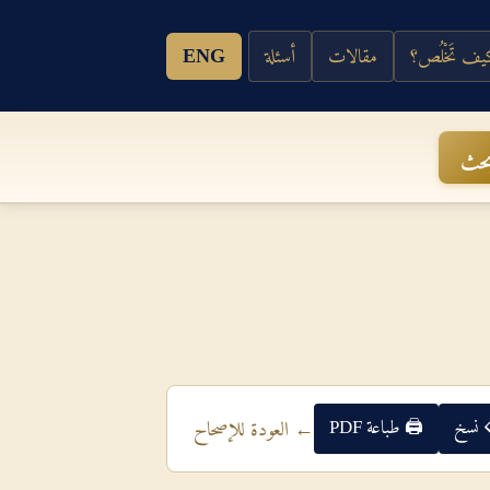
ف تَخْلُص؟
مقالات
أسئلة
ENG
حث
 نسخ
🖨 طباعة PDF
← العودة للإصحاح