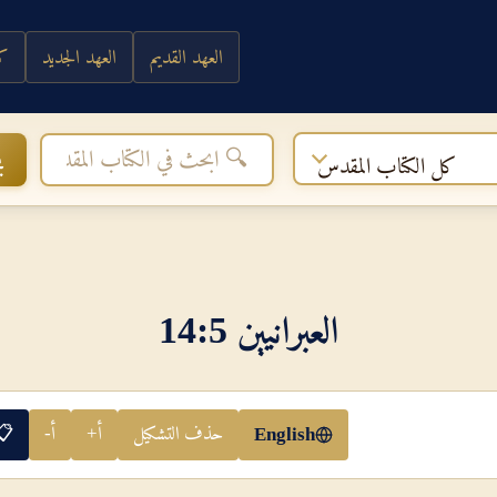
العهد القديم
العهد الجديد
كي
ب
كل الكتاب المقدس
العبرانيين 5‏:‏14
حذف التشكيل
أ+
أ-
📋
English