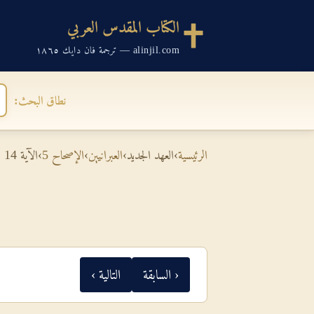
الكتاب المقدس العربي
alinjil.com — ترجمة فان دايك ١٨٦٥
نطاق البحث:
الرئيسية
›
العهد الجديد
›
العبرانيين
›
الإصحاح 5
›
الآية 14
‹ السابقة
التالية ›