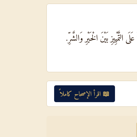
ى التَّمْيِيزِ بَيْنَ الْخَيْرِ وَالشَّرِّ.
📖 اقرأ الإصحاح كاملاً