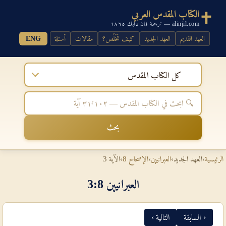
الكتاب المقدس العربي
alinjil.com — ترجمة فان دايك ١٨٦٥
العهد القديم
العهد الجديد
كيف تَخْلُص؟
مقالات
أسئلة
ENG
كل الكتاب المقدس
بحث
الرئيسية
›
العهد الجديد
›
العبرانيين
›
الإصحاح 8
›
الآية 3
العبرانيين 8‏:‏3
‹ السابقة
التالية ›