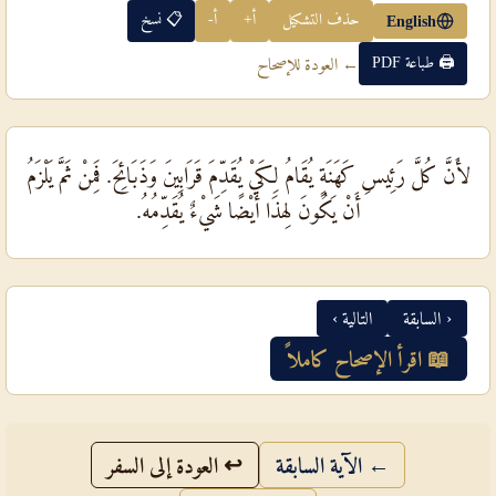
حذف التشكيل
أ+
أ-
📋 نسخ
English
🖨 طباعة PDF
← العودة للإصحاح
لأَنَّ كُلَّ رَئِيسِ كَهَنَةٍ يُقَامُ لِكَيْ يُقَدِّمَ قَرَابِينَ وَذَبَائِحَ. فَمِنْ ثَمَّ يَلْزَمُ
أَنْ يَكُونَ لِهذَا أَيْضًا شَيْءٌ يُقَدِّمُهُ.
‹ السابقة
التالية ›
📖 اقرأ الإصحاح كاملاً
← الآية السابقة
↩ العودة إلى السفر