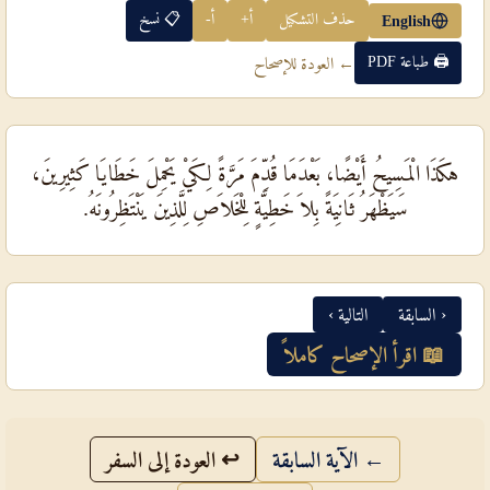
حذف التشكيل
أ+
أ-
📋 نسخ
English
🖨 طباعة PDF
← العودة للإصحاح
هكَذَا الْمَسِيحُ أَيْضًا، بَعْدَمَا قُدِّمَ مَرَّةً لِكَيْ يَحْمِلَ خَطَايَا كَثِيرِينَ،
سَيَظْهَرُ ثَانِيَةً بِلاَ خَطِيَّةٍ لِلْخَلاَصِ لِلَّذِينَ يَنْتَظِرُونَهُ.
‹ السابقة
التالية ›
📖 اقرأ الإصحاح كاملاً
← الآية السابقة
↩ العودة إلى السفر