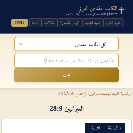
الكتاب المقدس العربي
alinjil.com — ترجمة فان دايك ١٨٦٥
العهد القديم
العهد الجديد
كيف تَخْلُص؟
مقالات
أسئلة
ENG
كل الكتاب المقدس
بحث
الرئيسية
›
العهد الجديد
›
العبرانيين
›
الإصحاح 9
›
الآية 28
العبرانيين 9‏:‏28
‹ السابقة
التالية ›