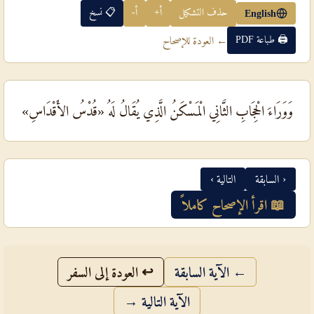
حذف التشكيل
أ+
أ-
📋 نسخ
English
🖨 طباعة PDF
← العودة للإصحاح
وَوَرَاءَ الْحِجَابِ الثَّانِي الْمَسْكَنُ الَّذِي يُقَالُ لَهُ «قُدْسُ الأَقْدَاسِ»
‹ السابقة
التالية ›
📖 اقرأ الإصحاح كاملاً
← الآية السابقة
↩ العودة إلى السفر
الآية التالية →