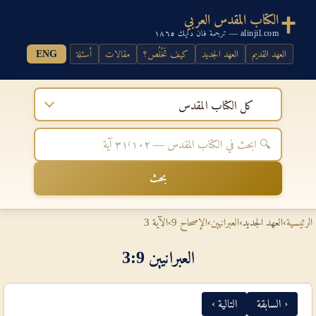
الكتاب المقدس العربي
alinjil.com — ترجمة فان دايك ١٨٦٥
العهد القديم
العهد الجديد
كيف تَخْلُص؟
مقالات
أسئلة
ENG
كل الكتاب المقدس
بحث
الرئيسية
›
العهد الجديد
›
العبرانيين
›
الإصحاح 9
›
الآية 3
العبرانيين 9‏:‏3
‹ السابقة
التالية ›