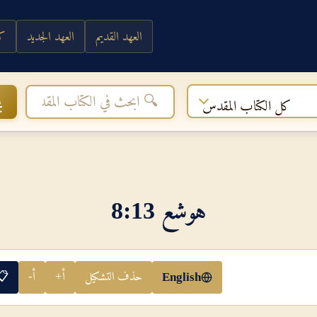
العهد القديم
العهد الجديد
كي
ب
كل الكتاب المقدس
هوشع 13‏:‏8
حذف التشكيل
أ+
أ-
📋
English