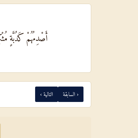
أَصْدِمُهُمْ كَدُبَّةٍ مُثْ
‹ السابقة
التالية ›