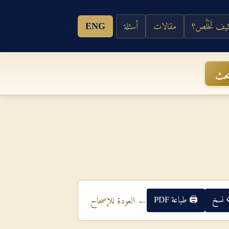
ف تَخْلُص؟
مقالات
أسئلة
ENG
حث
 نسخ
🖨 طباعة PDF
← العودة للإصحاح