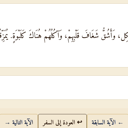
كِل، وَأَشُقُّ شَغَافَ قَلْبِهِمْ، وَآكُلُهُمْ هُنَاكَ كَلَبْوَةٍ. يُمَزِّقُ
← الآية السابقة
↩ العودة إلى السفر
الآية التالية →