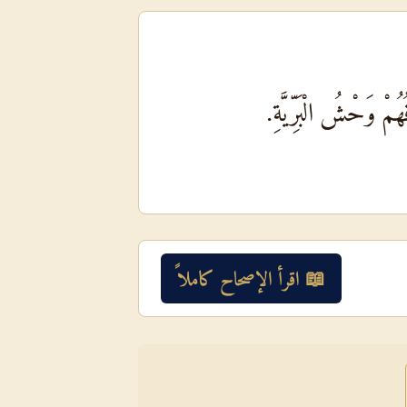
هُمْ وَحْشُ الْبَرِّيَّةِ.
📖 اقرأ الإصحاح كاملاً