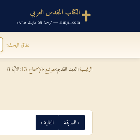
الكتاب المقدس العربي
alinjil.com — ترجمة فان دايك ١٨٦٥
نطاق البحث:
الرئيسية
›
العهد القديم
›
هوشع
›
الإصحاح 13
›
الآية 8
‹ السابقة
التالية ›