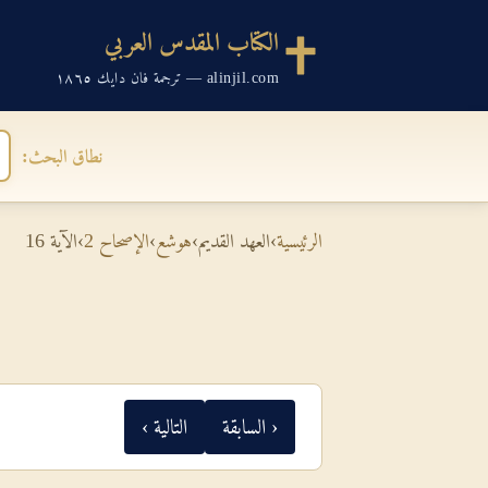
الكتاب المقدس العربي
alinjil.com — ترجمة فان دايك ١٨٦٥
نطاق البحث:
الرئيسية
›
العهد القديم
›
هوشع
›
الإصحاح 2
›
الآية 16
‹ السابقة
التالية ›