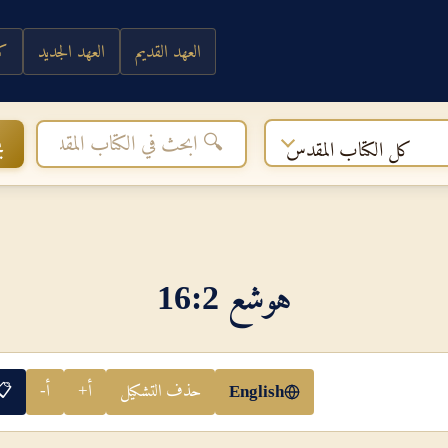
العهد القديم
العهد الجديد
كي
ب
كل الكتاب المقدس
هوشع 2‏:‏16
حذف التشكيل
أ+
أ-
📋
English