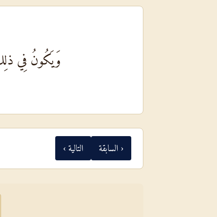
وَيَكُونُ فِي ذلِكَ ا
‹ السابقة
التالية ›