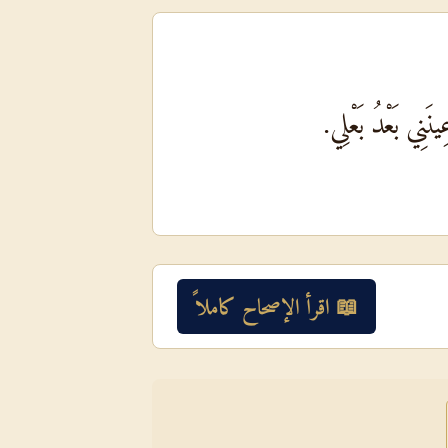
َنِي بَعْدُ بَعْلِي.
📖 اقرأ الإصحاح كاملاً