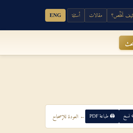
ف تَخْلُص؟
مقالات
أسئلة
ENG
حث
 نسخ
🖨 طباعة PDF
← العودة للإصحاح