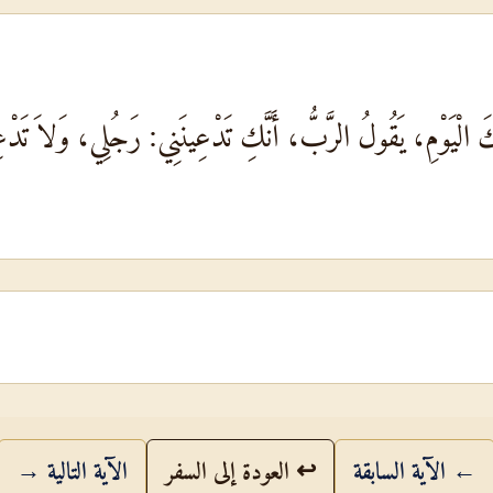
لْيَوْمِ، يَقُولُ الرَّبُّ، أَنَّكِ تَدْعِينَنِي: رَجُلِي، وَلاَ تَدْعِين
← الآية السابقة
↩ العودة إلى السفر
الآية التالية →