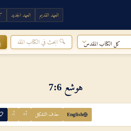
العهد القديم
العهد الجديد
كي
ب
كل الكتاب المقدس
هوشع 6‏:‏7
حذف التشكيل
أ+
أ-
📋
English