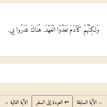
وَلكِنَّهُمْ كَآدَمَ تَعَدَّوْا الْعَهْدَ. هُنَاكَ غَدَرُوا بِي.
← الآية السابقة
↩ العودة إلى السفر
الآية التالية →