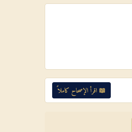
📖 اقرأ الإصحاح كاملاً