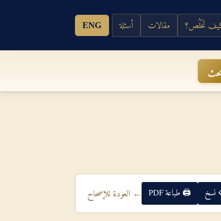
ف تَخْلُص؟
مقالات
أسئلة
ENG
حث
 نسخ
🖨 طباعة PDF
← العودة للإصحاح