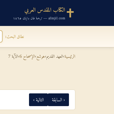
الكتاب المقدس العربي
alinjil.com — ترجمة فان دايك ١٨٦٥
نطاق البحث:
الرئيسية
›
العهد القديم
›
هوشع
›
الإصحاح 6
›
الآية 7
‹ السابقة
التالية ›