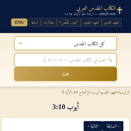
الكتاب المقدس العربي
alinjil.com — ترجمة فان دايك ١٨٦٥
العهد القديم
العهد الجديد
كيف تَخْلُص؟
مقالات
أسئلة
ENG
كل الكتاب المقدس
بحث
الرئيسية
›
العهد القديم
›
أيوب
›
الإصحاح 10
›
الآية 3
أيوب 10‏:‏3
‹ السابقة
التالية ›