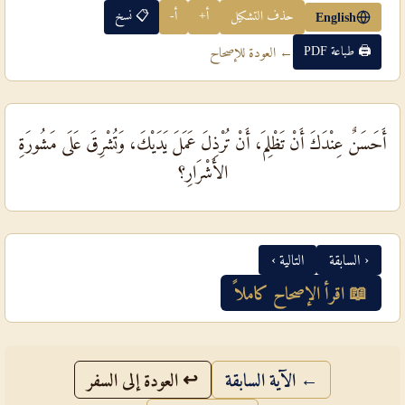
حذف التشكيل
أ+
أ-
📋 نسخ
English
🖨 طباعة PDF
← العودة للإصحاح
أَحَسَنٌ عِنْدَكَ أَنْ تَظْلِمَ، أَنْ تُرْذِلَ عَمَلَ يَدَيْكَ، وَتُشْرِقَ عَلَى مَشُورَةِ
الأَشْرَارِ؟
‹ السابقة
التالية ›
📖 اقرأ الإصحاح كاملاً
← الآية السابقة
↩ العودة إلى السفر