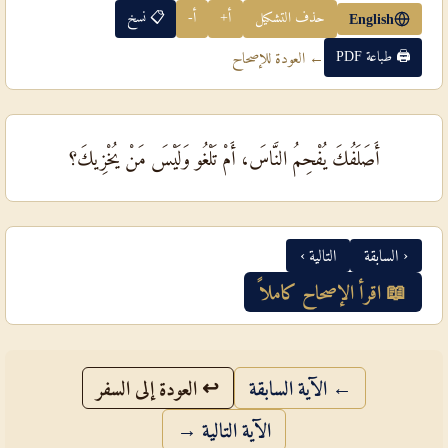
حذف التشكيل
أ+
أ-
📋 نسخ
English
🖨 طباعة PDF
← العودة للإصحاح
أَصَلَفُكَ يُفْحِمُ النَّاسَ، أَمْ تَلْغُو وَلَيْسَ مَنْ يُخْزِيكَ؟
‹ السابقة
التالية ›
📖 اقرأ الإصحاح كاملاً
← الآية السابقة
↩ العودة إلى السفر
الآية التالية →