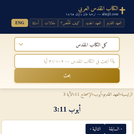
الكتاب المقدس العربي
alinjil.com — ترجمة فان دايك ١٨٦٥
العهد القديم
العهد الجديد
كيف تَخْلُص؟
مقالات
أسئلة
ENG
كل الكتاب المقدس
بحث
الرئيسية
›
العهد القديم
›
أيوب
›
الإصحاح 11
›
الآية 3
أيوب 11‏:‏3
‹ السابقة
التالية ›