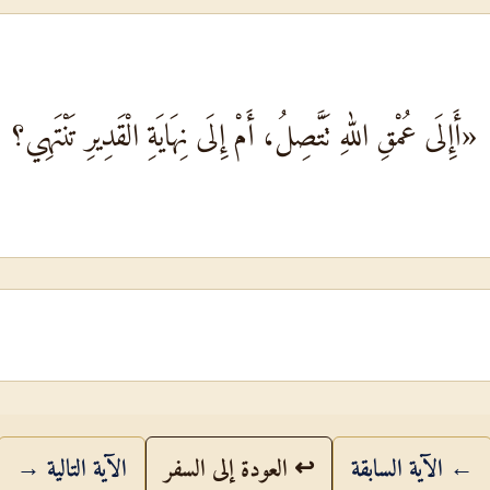
«أَإِلَى عُمْقِ اللهِ تَتَّصِلُ، أَمْ إِلَى نِهَايَةِ الْقَدِيرِ تَنْتَهِي؟
← الآية السابقة
↩ العودة إلى السفر
الآية التالية →