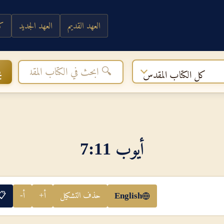
العهد القديم
العهد الجديد
كي
ب
كل الكتاب المقدس
أيوب 11‏:‏7
حذف التشكيل
أ+
أ-
📋
English