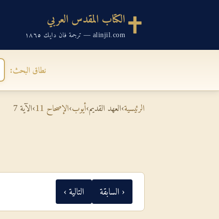
الكتاب المقدس العربي
alinjil.com — ترجمة فان دايك ١٨٦٥
نطاق البحث:
الرئيسية
›
العهد القديم
›
أيوب
›
الإصحاح 11
›
الآية 7
‹ السابقة
التالية ›