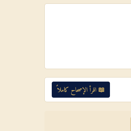
📖 اقرأ الإصحاح كاملاً