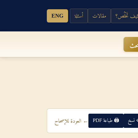
ف تَخْلُص؟
مقالات
أسئلة
ENG
حث
 نسخ
🖨 طباعة PDF
← العودة للإصحاح