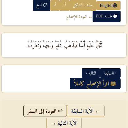
حذف التشكيل
أ+
أ-
📋 نسخ
English
🖨 طباعة PDF
← العودة للإصحاح
تَتَجَبَّرُ عَلَيْهِ أَبَدًا فَيَذْهَبُ. تُغَيِّرُ وَجْهَهُ وَتَطْرُدُهُ.
‹ السابقة
التالية ›
📖 اقرأ الإصحاح كاملاً
← الآية السابقة
↩ العودة إلى السفر
الآية التالية →