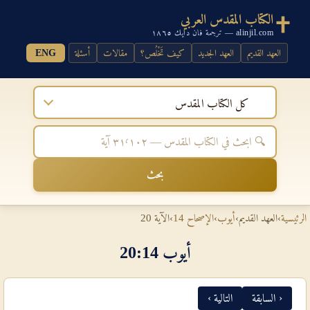
الكتاب المقدس العربي
alinjil.com — ترجمة فان دايك ١٨٦٥
العهد القديم
العهد الجديد
كيف تَخْلُص؟
مقالات
أسئلة
ENG
كل الكتاب المقدس
بحث
الرئيسية
›
العهد القديم
›
أيوب
›
الإصحاح 14
›
الآية 20
أيوب 14‏:‏20
‹ السابقة
التالية ›