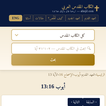
الكتاب المقدس العربي
alinjil.com — ترجمة فان دايك ١٨٦٥
العهد القديم
العهد الجديد
كيف تَخْلُص؟
مقالات
أسئلة
ENG
كل الكتاب المقدس
بحث
الرئيسية
›
العهد القديم
›
أيوب
›
الإصحاح 16
›
الآية 13
أيوب 16‏:‏13
‹ السابقة
التالية ›