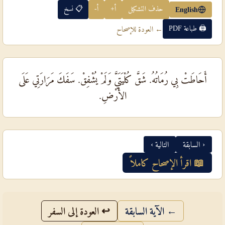
حذف التشكيل
أ+
أ-
📋 نسخ
English
🖨 طباعة PDF
← العودة للإصحاح
أَحَاطَتْ بِي رُمَاتُهُ. شَقَّ كُلْيَتَيَّ وَلَمْ يُشْفِقْ. سَفَكَ مَرَارَتِي عَلَى
الأَرْضِ.
‹ السابقة
التالية ›
📖 اقرأ الإصحاح كاملاً
← الآية السابقة
↩ العودة إلى السفر