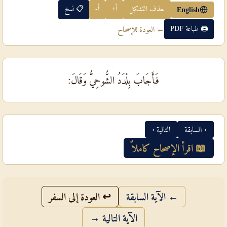
حذف التشكيل
أ+
أ-
📋 نسخ
English
🖨 طباعة PDF
← العودة للإصحاح
فَأَجَابَ بِلْدَدُ الشُّوحِيُّ وَقَالَ:
‹ السابقة
التالية ›
📖 اقرأ الإصحاح كاملاً
← الآية السابقة
↩ العودة إلى السفر
الآية التالية →