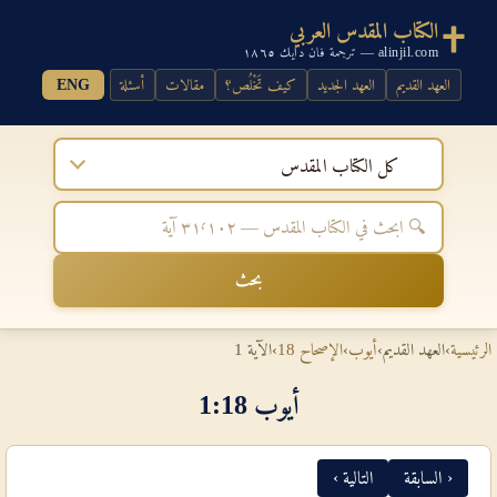
الكتاب المقدس العربي
alinjil.com — ترجمة فان دايك ١٨٦٥
العهد القديم
العهد الجديد
كيف تَخْلُص؟
مقالات
أسئلة
ENG
كل الكتاب المقدس
بحث
الرئيسية
›
العهد القديم
›
أيوب
›
الإصحاح 18
›
الآية 1
أيوب 18‏:‏1
‹ السابقة
التالية ›