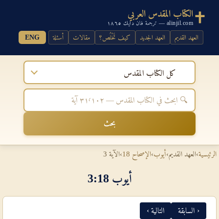
الكتاب المقدس العربي
alinjil.com — ترجمة فان دايك ١٨٦٥
العهد القديم
العهد الجديد
كيف تَخْلُص؟
مقالات
أسئلة
ENG
كل الكتاب المقدس
بحث
الرئيسية
›
العهد القديم
›
أيوب
›
الإصحاح 18
›
الآية 3
أيوب 18‏:‏3
‹ السابقة
التالية ›