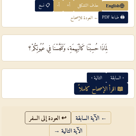
حذف التشكيل
أ+
أ-
📋 نسخ
English
🖨 طباعة PDF
← العودة للإصحاح
لِمَاذَا حُسِبْنَا كَالْبَهِيمَةِ، وَتَنَجَّسْنَا فِي عُيُونِكُمْ؟
‹ السابقة
التالية ›
📖 اقرأ الإصحاح كاملاً
← الآية السابقة
↩ العودة إلى السفر
الآية التالية →