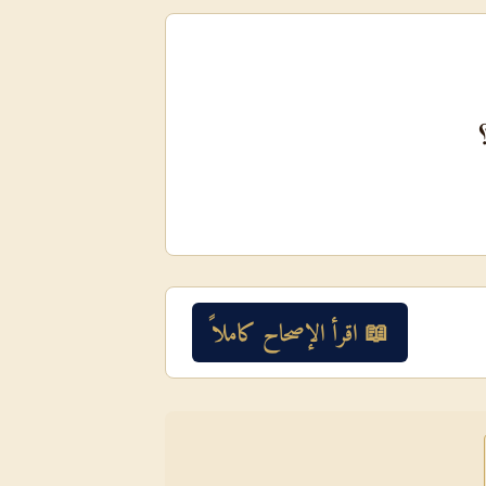
؟
📖 اقرأ الإصحاح كاملاً