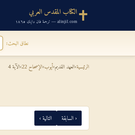
الكتاب المقدس العربي
alinjil.com — ترجمة فان دايك ١٨٦٥
نطاق البحث:
الرئيسية
›
العهد القديم
›
أيوب
›
الإصحاح 22
›
الآية 4
‹ السابقة
التالية ›