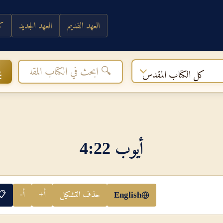
العهد القديم
العهد الجديد
كي
ب
كل الكتاب المقدس
أيوب 22‏:‏4
حذف التشكيل
أ+
أ-
📋
English