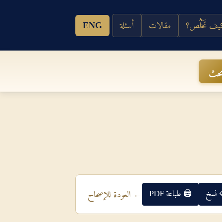
ف تَخْلُص؟
مقالات
أسئلة
ENG
حث
 نسخ
🖨 طباعة PDF
← العودة للإصحاح