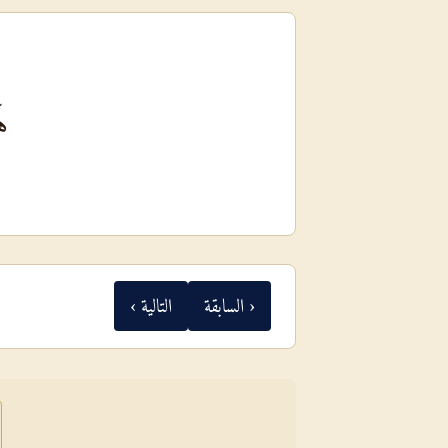
هَ
‹ السابقة
التالية ›