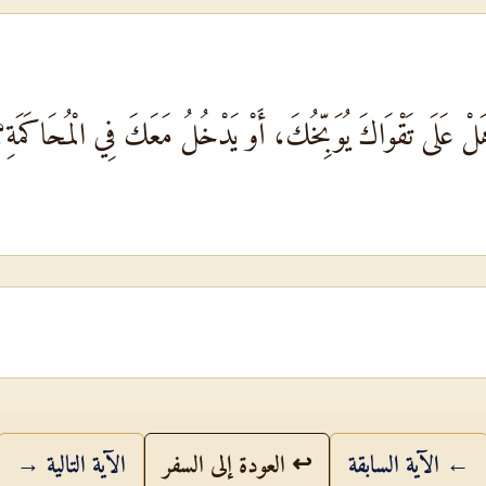
لْ عَلَى تَقْوَاكَ يُوَبِّخُكَ، أَوْ يَدْخُلُ مَعَكَ فِي الْمُحَاكَمَةِ
← الآية السابقة
↩ العودة إلى السفر
الآية التالية →