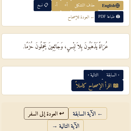
حذف التشكيل
أ+
أ-
📋 نسخ
English
🖨 طباعة PDF
← العودة للإصحاح
عُرَاةً يَذْهَبُونَ بِلاَ لِبْسٍ، وَجَائِعِينَ يَحْمِلُونَ حُزَمًا.
‹ السابقة
التالية ›
📖 اقرأ الإصحاح كاملاً
← الآية السابقة
↩ العودة إلى السفر
الآية التالية →