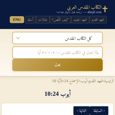
الكتاب المقدس العربي
alinjil.com — ترجمة فان دايك ١٨٦٥
العهد القديم
العهد الجديد
كيف تَخْلُص؟
مقالات
أسئلة
ENG
كل الكتاب المقدس
بحث
الرئيسية
›
العهد القديم
›
أيوب
›
الإصحاح 24
›
الآية 10
أيوب 24‏:‏10
‹ السابقة
التالية ›