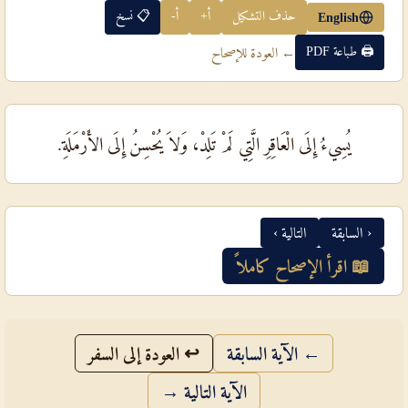
حذف التشكيل
أ+
أ-
📋 نسخ
English
🖨 طباعة PDF
← العودة للإصحاح
يُسِيءُ إِلَى الْعَاقِرِ الَّتِي لَمْ تَلِدْ، وَلاَ يُحْسِنُ إِلَى الأَرْمَلَةِ.
‹ السابقة
التالية ›
📖 اقرأ الإصحاح كاملاً
← الآية السابقة
↩ العودة إلى السفر
الآية التالية →