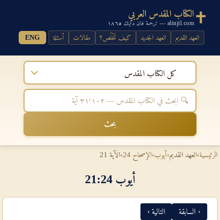
الكتاب المقدس العربي
alinjil.com — ترجمة فان دايك ١٨٦٥
العهد القديم
العهد الجديد
كيف تَخْلُص؟
مقالات
أسئلة
ENG
كل الكتاب المقدس
بحث
الرئيسية
›
العهد القديم
›
أيوب
›
الإصحاح 24
›
الآية 21
أيوب 24‏:‏21
‹ السابقة
التالية ›